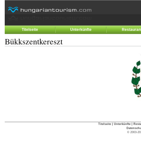
Titelseite
Unterkünfte
Restauran
Bükkszentkereszt
Titelseite
|
Unterkünfte
|
Rest
Datenschu
© 2003-20