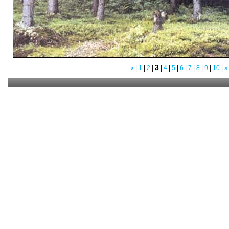
3
«
|
1
|
2
|
|
4
|
5
|
6
|
7
|
8
|
9
|
10
|
»