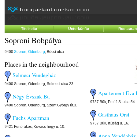
Titelseite
Unterkünfte
Restauran
Soproni Bobpálya
9400
Sopron, Ödenburg
, Bécsi utca
Places in the neighbourhood
Selmeci Vendégház
9400 Sopron, Ödenburg, Selmeci utca 23.
Apartement Eva 
Négy Évszak Bt.
9737 Bük, Petőfi S. utca 54.
9400 Sopron, Ödenburg, Szent György út.3.
Gasthaus Orsi
Fuchs Apartman
9737 Bük, Ifjúság u. 16.
9421 Fertőrákos, Kovács hegy u. 10.
Anna Vendégház