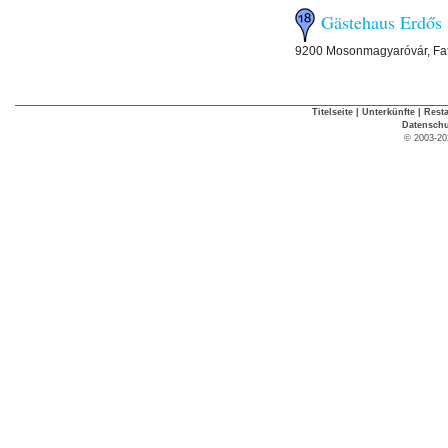
Gästehaus Erdős
9200 Mosonmagyaróvár, Fate
Titelseite
|
Unterkünfte
|
Rest
Datenschu
© 2003-20