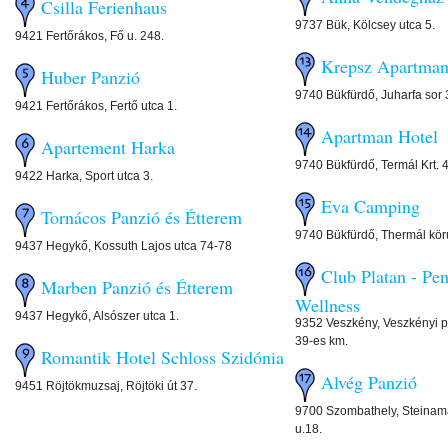
Csilla Ferienhaus
9737 Bük, Kölcsey utca 5.
9421 Fertőrákos, Fő u. 248.
Krepsz Apartma
Huber Panzió
9740 Bükfürdő, Juharfa sor 
9421 Fertőrákos, Fertő utca 1.
Apartman Hotel
Apartement Harka
9740 Bükfürdő, Termál Krt. 
9422 Harka, Sport utca 3.
Eva Camping
Tornácos Panzió és Étterem
9740 Bükfürdő, Thermál körú
9437 Hegykő, Kossuth Lajos utca 74-78
Club Platan - Pe
Marben Panzió és Étterem
Wellness
9437 Hegykő, Alsószer utca 1.
9352 Veszkény, Veszkényi pa
39-es km.
Romantik Hotel Schloss Szidónia
Alvég Panzió
9451 Röjtökmuzsaj, Röjtöki út 37.
9700 Szombathely, Steinama
u.18.