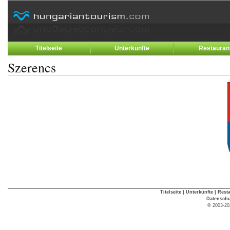
Titelseite
Unterkünfte
Restauran
Szerencs
Titelseite
|
Unterkünfte
|
Rest
Datenschu
© 2003-20