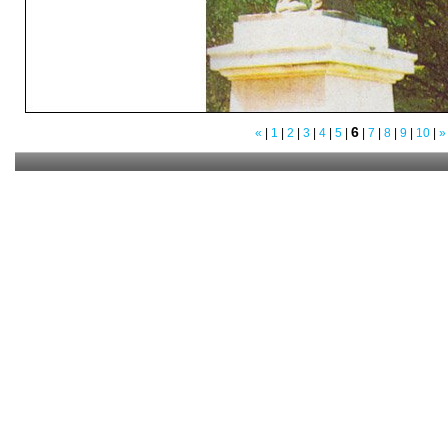
6
«
|
1
|
2
|
3
|
4
|
5
|
|
7
|
8
|
9
|
10
|
»