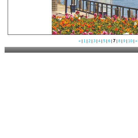
7
«
|
1
|
2
|
3
|
4
|
5
|
6
|
|
8
|
9
|
10
|
»