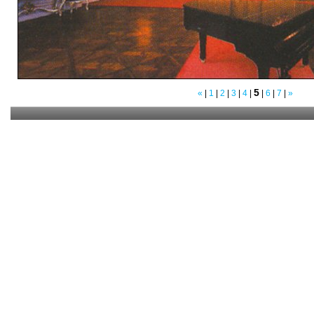
5
«
|
1
|
2
|
3
|
4
|
|
6
|
7
|
»