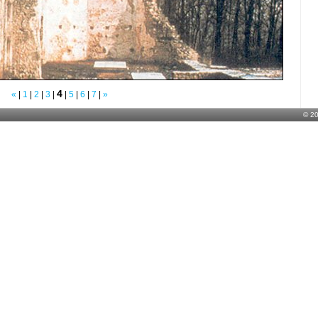
4
«
|
1
|
2
|
3
|
|
5
|
6
|
7
|
»
© 2