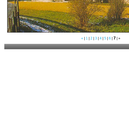
7
«
|
1
|
2
|
3
|
4
|
5
|
6
|
|
»