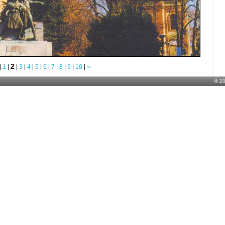
2
|
1
|
|
3
|
4
|
5
|
6
|
7
|
8
|
9
|
10
|
»
© 2