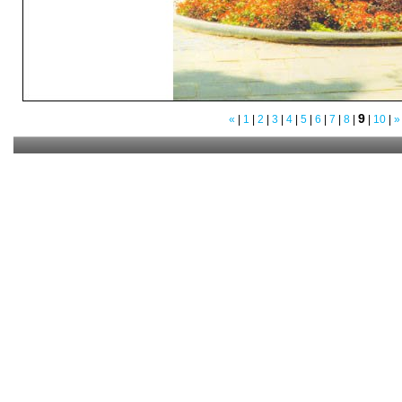
9
«
|
1
|
2
|
3
|
4
|
5
|
6
|
7
|
8
|
|
10
|
»