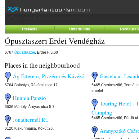
Titelseite
Unterkünfte
Restauran
Ópusztaszeri Erdei Vendégház
6767
Ópusztaszer
, Erdei F. u.60
Places in the neighbourhood
Ág Étterem, Pizzéria és Kávézó
Gästehaus Leand
6764 Balástya, Rákóczi utca 17
5465 Cserkeszőlő, Termál lak
emelet
Hunnia Panzió
Touring Hotel - 
6636 Mártély, Árnyas utca 5-7.
Camping
5465 Cserkeszőlő, Fürdő út 
Jonathermál Rt.
6120 Kiskunmajsa, Kőkút 26.
Aranypatkó Csár