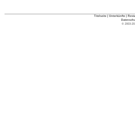
Titelseite
|
Unterkünfte
|
Rest
Datenschu
© 2003-20