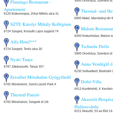
5900 Orosháza, Szentesi út.
Flamingo Restaurant -
Apartement
Thermal- und He
6120 Kiskunmajsa, Zrínyi Miklós utca 31.
6900 Makó, Marcibányi tér 
SZTE Károlyi Mihály Kollégium
Malom Restauran
6724 Szeged, Kossuth Lajos sugárút 74
6400 Kiskunhalas, Malom s
Alfa Hotel***
Tscharda Diófa
6724 Szeged, Teréz utca 30
5900 Orosháza, Szentesi út
Nyári Tanya
Anna Vendéglő é
6787 Zákányszék, Tanya 357.
6230 Soltvadkert, Büdöstói ú
Erzsébet Mórahalmi Gyógyfürdő
Dobó-Villa
6782 Mórahalom, Szent László Park 4.
6413 Kunfehértó, II. Kerület 
Thermál Panzió
Akasztói Horgász
6782 Mórahalom, Szegedi út 1/b.
Halászcsárda
6221 Akasztó, 53-as főút 14