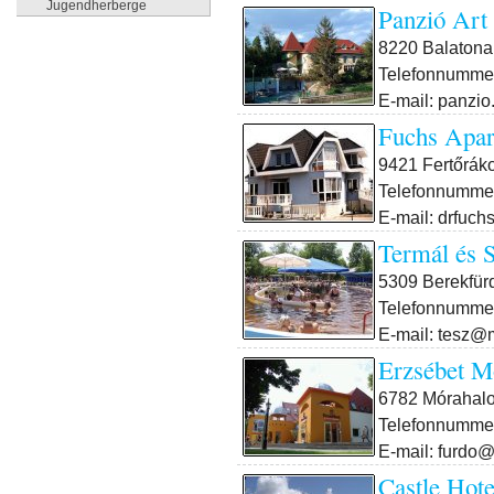
Jugendherberge
Panzió Art
8220 Balatonal
Telefonnummer
E-mail: panzio
Fuchs Apa
9421 Fertőráko
Telefonnummer
E-mail: drfuc
Termál és 
5309 Berekfürd
Telefonnummer
E-mail: tesz@m
Erzsébet M
6782 Mórahalo
Telefonnummer
E-mail: furdo
Castle Hot