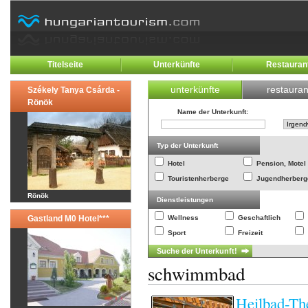
Titelseite
Unterkünfte
Restauran
unterkünfte
restauran
Székely Tanya Csárda -
Rönök
Name der Unterkunft
:
Typ der Unterkunft
Hotel
Pension, Motel
Touristenherberge
Jugendherberg
Rönök
Dienstleistungen
Gastland M0 Hotel***
Wellness
Geschaftlich
Sport
Freizeit
schwimmbad
Heilbad-Th