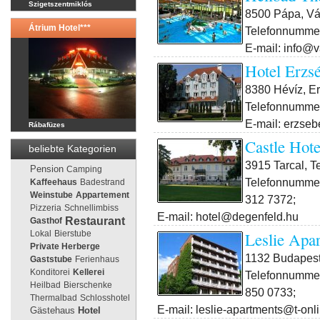
Szigetszentmiklós
8500 Pápa, Vár
Átrium Hotel***
Telefonnummer
E-mail: info@v
Hotel Erzs
8380 Hévíz, Er
Telefonnummer
E-mail: erzse
Rábafüzes
Castle Hote
beliebte Kategorien
3915 Tarcal, Te
Pension
Camping
Telefonnummer
Kaffeehaus
Badestrand
Weinstube
Appartement
312 7372;
Pizzeria
Schnellimbiss
E-mail: hotel@degenfeld.hu
Restaurant
Gasthof
Leslie Apa
Lokal
Bierstube
Private Herberge
1132 Budapest 
Gaststube
Ferienhaus
Konditorei
Kellerei
Telefonnummer
Heilbad
Bierschenke
850 0733;
Thermalbad
Schlosshotel
E-mail: leslie-apartments@t-onl
Gästehaus
Hotel