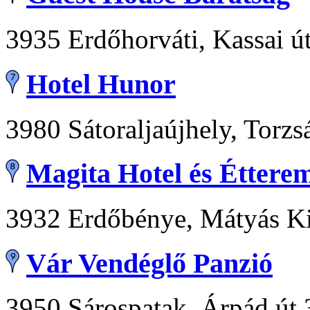
3935 Erdőhorváti, Kassai ú
Hotel Hunor
3980 Sátoraljaújhely, Torzs
Magita Hotel és Éttere
3932 Erdőbénye, Mátyás Ki
Vár Vendéglő Panzió
3950 Sárospatak, Árpád út 