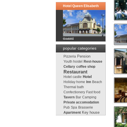
Hotel Queen Elisabeth
Gödöllő
popular categories
Pension
Pizzeria
Youth hostel
Rest-house
Cellary
coffee shop
Restaurant
Hotel castle
Hotel
Holiday home
Inn
Beach
Thermal bath
Confectionery
Fast food
Tavern
Bar
Camping
Private accomodation
Pub
Spa
Brasserie
Key house
Apartment