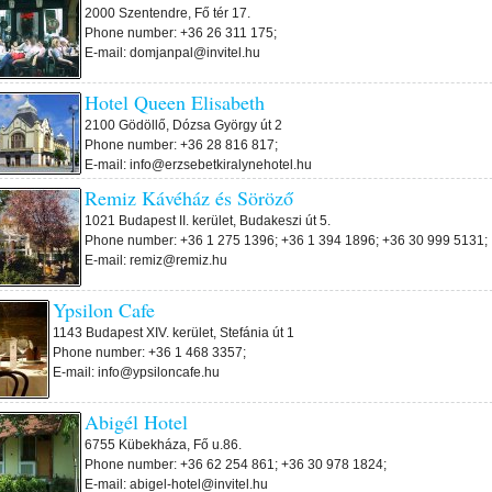
2000 Szentendre, Fő tér 17.
Phone number: +36 26 311 175;
E-mail: domjanpal@invitel.hu
Hotel Queen Elisabeth
2100 Gödöllő, Dózsa György út 2
Phone number: +36 28 816 817;
E-mail: info@erzsebetkiralynehotel.hu
Remiz Kávéház és Söröző
1021 Budapest II. kerület, Budakeszi út 5.
Phone number: +36 1 275 1396; +36 1 394 1896; +36 30 999 5131;
E-mail: remiz@remiz.hu
Ypsilon Cafe
1143 Budapest XIV. kerület, Stefánia út 1
Phone number: +36 1 468 3357;
E-mail: info@ypsiloncafe.hu
Abigél Hotel
6755 Kübekháza, Fő u.86.
Phone number: +36 62 254 861; +36 30 978 1824;
E-mail: abigel-hotel@invitel.hu