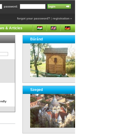
password:
forgot your password?
|
registration »
ws & Articles
Báránd
Szeged
endly