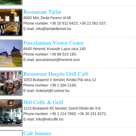
Restaurant Tárlat
8060 Mór, Deák Ferenc út 68
Phone number: +36 20 911 6423; +36 22 562 037;
E-mail: info@tarlatetterem.hu
Porcelanium Visitor Centre
8440 Herend, Kossuth Lajos utca 140
Phone number: +36 88 523 190;
E-mail: porcelanium@herend.com
Restaurant Hargita Grill Café
1053 Budapest V. kerület, Királyi Pál utca 12
Phone number: +36 1 266 2166;
E-mail: hotelart@t-online.hu
Hill Coffe & Grill
1123 Budapest XII. kerület, Szent Orbán tér 4-6.
Phone number: +36 1 214 7893; +36 30 231 9372;
E-mail: info@hillcoffe.hu
Cafe Intenzo