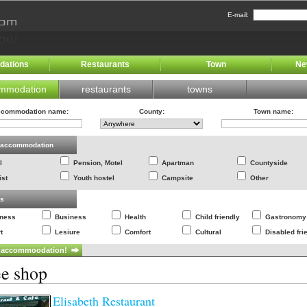
E-mail:
ations
Restaurants
Town
Ne
mmodation
restaurants
towns
commodation name
:
County
:
Town name
:
f accommodation
l
Pension, Motel
Apartman
Countyside
ist
Youth hostel
Campsite
Other
es
lness
Business
Health
Child friendly
Gastronomy
t
Lesiure
Comfort
Cultural
Disabled fri
ee shop
Elisabeth Restaurant