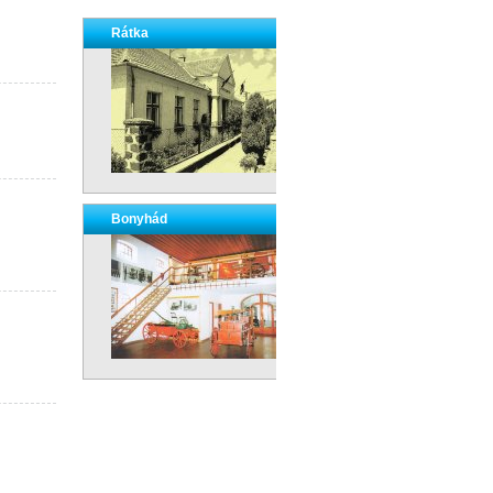
Rátka
Bonyhád