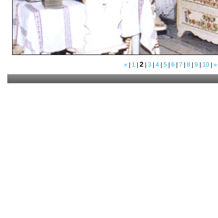
2
«
|
1
|
|
3
|
4
|
5
|
6
|
7
|
8
|
9
|
10
|
»