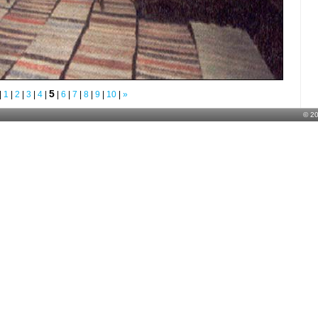
5
|
1
|
2
|
3
|
4
|
|
6
|
7
|
8
|
9
|
10
|
»
© 2