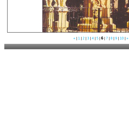
6
«
|
1
|
2
|
3
|
4
|
5
|
|
7
|
8
|
9
|
10
|
»