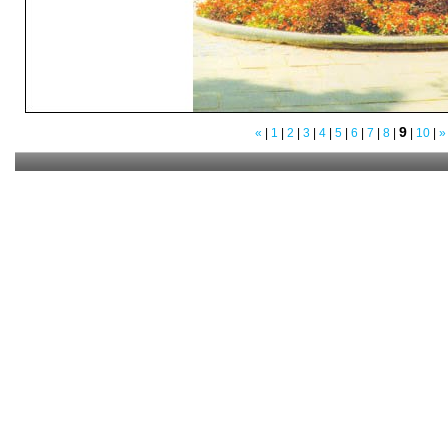
9
«
|
1
|
2
|
3
|
4
|
5
|
6
|
7
|
8
|
|
10
|
»