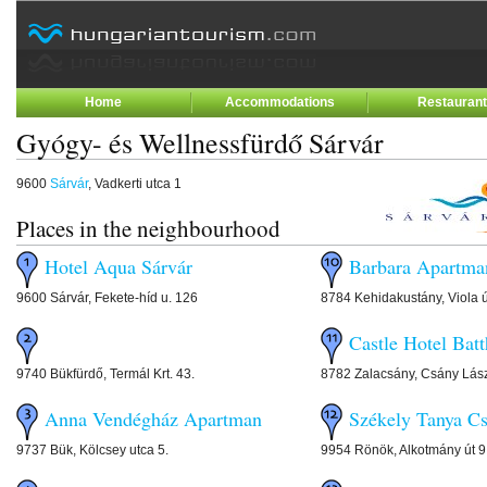
Home
Accommodations
Restauran
Gyógy- és Wellnessfürdő Sárvár
9600
Sárvár
, Vadkerti utca 1
Places in the neighbourhood
Hotel Aqua Sárvár
Barbara Apartma
9600 Sárvár, Fekete-híd u. 126
8784 Kehidakustány, Viola út
Castle Hotel Bat
9740 Bükfürdő, Termál Krt. 43.
8782 Zalacsány, Csány Lász
Anna Vendégház Apartman
Székely Tanya Cs
9737 Bük, Kölcsey utca 5.
9954 Rönök, Alkotmány út 9