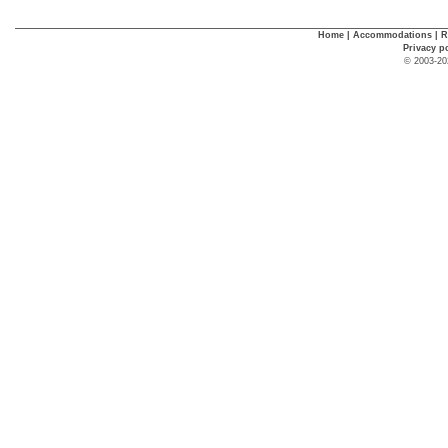
Home
|
Accommodations
|
R
Privacy p
© 2003-20