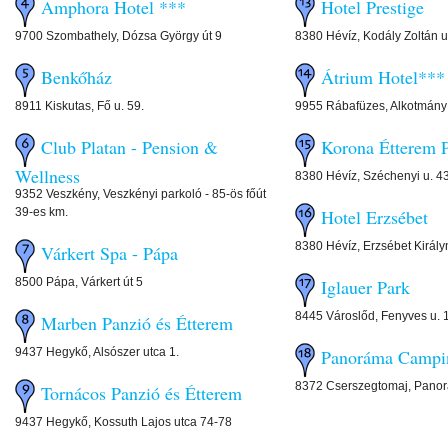
Amphora Hotel ***
Hotel Prestige
9700 Szombathely, Dózsa György út 9
8380 Hévíz, Kodály Zoltán u
Benkőház
Átrium Hotel***
8911 Kiskutas, Fő u. 59.
9955 Rábafüzes, Alkotmány 
Club Platan - Pension &
Korona Étterem 
Wellness
8380 Hévíz, Széchenyi u. 43
9352 Veszkény, Veszkényi parkoló - 85-ös főút
39-es km.
Hotel Erzsébet
8380 Hévíz, Erzsébet Király
Várkert Spa - Pápa
8500 Pápa, Várkert út 5
Iglauer Park
8445 Városlőd, Fenyves u. 
Marben Panzió és Étterem
9437 Hegykő, Alsószer utca 1.
Panoráma Campi
8372 Cserszegtomaj, Panor
Tornácos Panzió és Étterem
9437 Hegykő, Kossuth Lajos utca 74-78