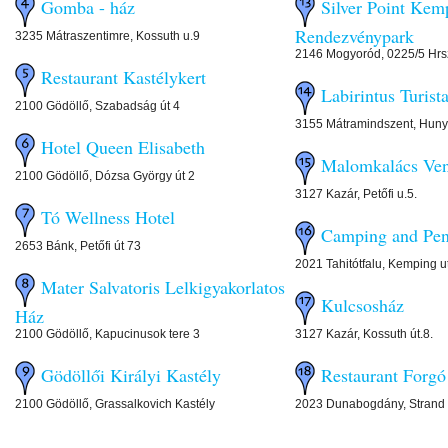
Gomba - ház
Silver Point Kem
Rendezvénypark
3235 Mátraszentimre, Kossuth u.9
2146 Mogyoród, 0225/5 Hrs
Restaurant Kastélykert
Labirintus Turist
2100 Gödöllő, Szabadság út 4
3155 Mátramindszent, Huny
Hotel Queen Elisabeth
Malomkalács Ve
2100 Gödöllő, Dózsa György út 2
3127 Kazár, Petőfi u.5.
Tó Wellness Hotel
Camping and Pen
2653 Bánk, Petőfi út 73
2021 Tahitótfalu, Kemping u
Mater Salvatoris Lelkigyakorlatos
Kulcsosház
Ház
2100 Gödöllő, Kapucinusok tere 3
3127 Kazár, Kossuth út.8.
Gödöllői Királyi Kastély
Restaurant Forgó
2100 Gödöllő, Grassalkovich Kastély
2023 Dunabogdány, Strand 