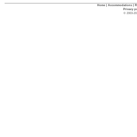
Home
|
Accommodations
|
R
Privacy p
© 2003-20