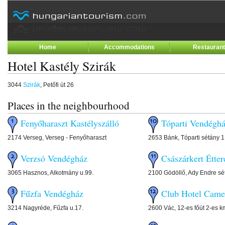
Home
Accommodations
Restauran
Hotel Kastély Szirák
3044
Szirák
, Petőfi út 26
Places in the neighbourhood
Fenyőharaszt Kastélyszálló
Tóparti Vendégh
2174 Verseg, Verseg - Fenyőharaszt
2653 Bánk, Tóparti sétány 1
Verzsó Vendégház
Császárkert Étte
3065 Hasznos, Alkotmány u.99.
2100 Gödöllő, Ady Endre sé
Fűzfa Vendégház
Club Hotel Came
3214 Nagyréde, Fűzfa u.17.
2600 Vác, 12-es főút 2-es k