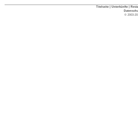
Titelseite
|
Unterkünfte
|
Rest
Datenschu
© 2003-20