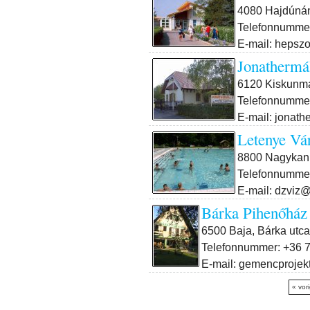
4080 Hajdúnáná
Telefonnummer
E-mail: hepsz
Jonathermál
6120 Kiskunma
Telefonnummer
E-mail: jonat
Letenye Vá
8800 Nagykaniz
Telefonnummer
E-mail: dzviz@
Bárka Pihenőház
6500 Baja, Bárka utca
Telefonnummer: +36 7
E-mail: gemencprojek
« vor