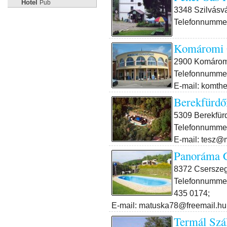
Hotel
Pub
3348 Szilvásv
Telefonnummer
Komáromi 
2900 Komárom,
Telefonnummer
E-mail: komth
Berekfürdő
5309 Berekfürd
Telefonnummer
E-mail: tesz@m
Panoráma 
8372 Cserszeg
Telefonnummer
435 0174;
E-mail: matuska78@freemail.hu
Termál Szá