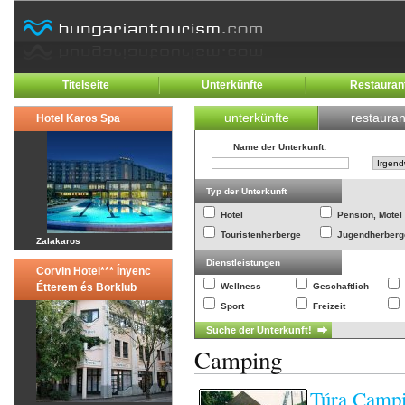
Titelseite
Unterkünfte
Restauran
unterkünfte
restauran
Hotel Karos Spa
Name der Unterkunft
:
Typ der Unterkunft
Hotel
Pension, Motel
Touristenherberge
Jugendherberg
Zalakaros
Dienstleistungen
Corvin Hotel*** Ínyenc
Étterem és Borklub
Wellness
Geschaftlich
Sport
Freizeit
Camping
Túra Campi