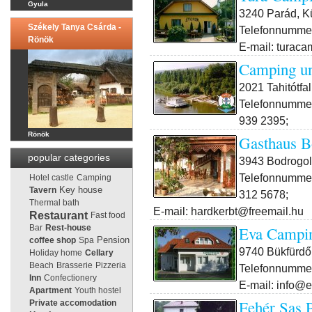
Gyula
3240 Parád, Kü
Székely Tanya Csárda -
Telefonnummer
Rönök
E-mail: turac
Camping un
2021 Tahitótfa
Telefonnummer
939 2395;
Rönök
Gasthaus B
popular categories
3943 Bodrogola
Telefonnummer
Hotel castle
Camping
Key house
Tavern
312 5678;
Thermal bath
E-mail: hardkerbt@freemail.hu
Restaurant
Fast food
Eva Campi
Bar
Rest-house
Pension
coffee shop
Spa
9740 Bükfürdő,
Holiday home
Cellary
Beach
Brasserie
Pizzeria
Telefonnummer
Inn
Confectionery
E-mail: info@
Apartment
Youth hostel
Fehér Sas 
Private accomodation