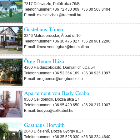
7817 Diósviszló, Petőfi utca 76/B.
Telefonnummer: +36 72 430 009; +36 30 508 8404;
E-mail: csicseriv.haz@freemail.hu
Gästehaus Tímea
3246 Mátraderecske, Árpád út 10
Telefonnummer: +36 36 476 027; +36 20 961 2200;
E-mail: timea.vendeghaz@freemail.hu
Öreg Bence Háza
4200 Hajdúszoboszló, Damjanich utca 54
Telefonnummer: +36 52 364 189; +36 30 925 1097;
E-mail: oregbence@oregbence.hu
Apartement von Bedy Csaba
9500 Celldömölk, Dózsa utca 17.
Telefonnummer: +36 95 420 650; +36 20 217 1007;
E-mail: bedycs@cellkabel.hu
Gasthaus Horváth
2643 Diósjenő, Dózsa György u.17
Telefonnummer: +36 35 525 030; +36 30 234 4640;