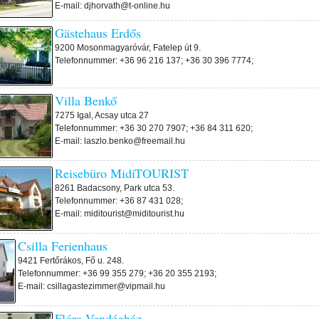
E-mail: djhorvath@t-online.hu
Gästehaus Erdős
9200 Mosonmagyaróvár, Fatelep út 9.
Telefonnummer: +36 96 216 137; +36 30 396 7774;
Villa Benkő
7275 Igal, Acsay utca 27
Telefonnummer: +36 30 270 7907; +36 84 311 620;
E-mail: laszlo.benko@freemail.hu
Reisebüro MidiTOURIST
8261 Badacsony, Park utca 53.
Telefonnummer: +36 87 431 028;
E-mail: miditourist@miditourist.hu
Csilla Ferienhaus
9421 Fertőrákos, Fő u. 248.
Telefonnummer: +36 99 355 279; +36 20 355 2193;
E-mail: csillagastezimmer@vipmail.hu
Flóra Vendégház