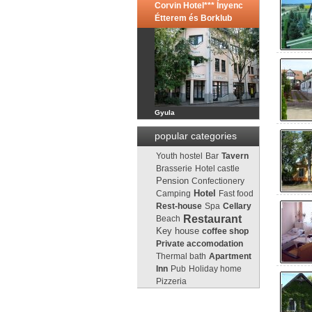
Corvin Hotel*** Ínyenc
Étterem és Borklub
Gyula
popular categories
Youth hostel
Bar
Tavern
Brasserie
Hotel castle
Pension
Confectionery
Camping
Hotel
Fast food
Rest-house
Spa
Cellary
Restaurant
Beach
Key house
coffee shop
Private accomodation
Thermal bath
Apartment
Inn
Pub
Holiday home
Pizzeria