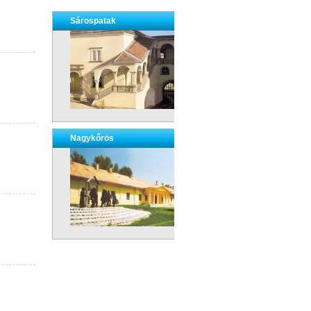
Sárospatak
Nagykőrös