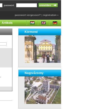
passwort:
passwort vergessen?
|
registration »
Artikels
Körmend
Nagyvázsony
e