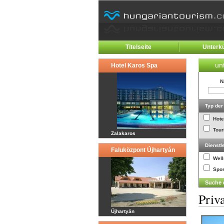
Titelseite
Unterk
un
Hotel Karos Spa
N
Typ der
Hote
Tour
Zalakaros
Dienstl
Faluközpont Újhartyán
Wel
Spor
Priv
Újhartyán