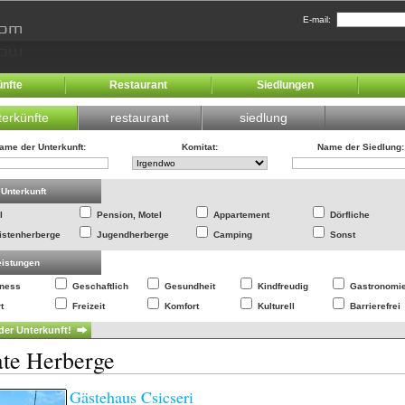
E-mail:
ünfte
Restaurant
Siedlungen
terkünfte
restaurant
siedlung
ame der Unterkunft
:
Komitat
:
Name der Siedlung
:
 Unterkunft
l
Pension, Motel
Appartement
Dörfliche
istenherberge
Jugendherberge
Camping
Sonst
eistungen
lness
Geschaftlich
Gesundheit
Kindfreudig
Gastronomi
t
Freizeit
Komfort
Kulturell
Barrierefrei
ate Herberge
Gästehaus Csicseri