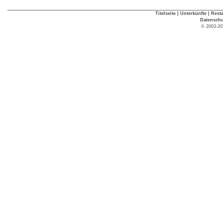
Titelseite
|
Unterkünfte
|
Rest
Datenschu
© 2003-20