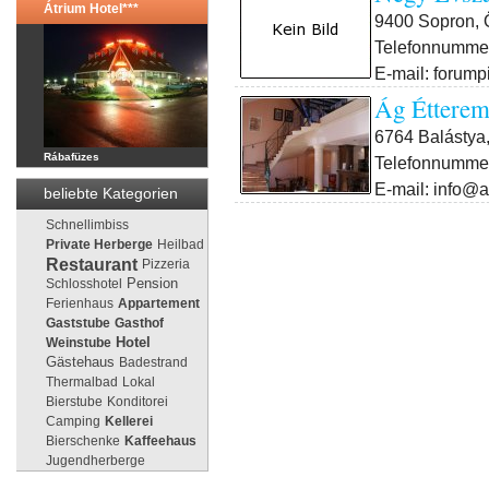
Átrium Hotel***
9400 Sopron, 
Telefonnummer
E-mail: forum
Ág Étterem
6764 Balástya,
Rábafüzes
Telefonnummer
E-mail: info@
beliebte Kategorien
Schnellimbiss
Private Herberge
Heilbad
Restaurant
Pizzeria
Pension
Schlosshotel
Ferienhaus
Appartement
Gaststube
Gasthof
Weinstube
Hotel
Gästehaus
Badestrand
Thermalbad
Lokal
Bierstube
Konditorei
Camping
Kellerei
Bierschenke
Kaffeehaus
Jugendherberge