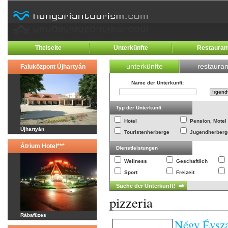
Titelseite
Unterkünfte
Restauran
unterkünfte
restauran
Faluközpont Újhartyán
Name der Unterkunft
:
Typ der Unterkunft
Hotel
Pension, Motel
Újhartyán
Touristenherberge
Jugendherberg
Átrium Hotel***
Dienstleistungen
Wellness
Geschaftlich
Sport
Freizeit
pizzeria
Rábafüzes
Négy Évsza