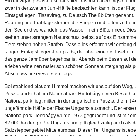
Ein einzigartiges Naturschauspiel, das man allerdings nur im
zwar in der zweiten Juni-Hälfte beobachten kann, ist der Flug
Eintagsfliegen, Tiszavirág, zu Deutsch Theißblüten genannt. 
Paarung und Eiablage sterben die Fliegen und fallen zu hun
den See und verwandeln das Wasser in ein Blütenmeer. Dies
stehen unter strengem Naturschutz, selbst auf das Einsammeln
Tiere stehen hohen Strafen. Dass alles erfahren wir entlang 
langen Eintagsfliegen-Lehrpfads, der über eine der Inseln im
das ganze Jahr über begehbar ist. Abends beim Essen auf de
erleben wir einen malerisch schönen Sonnenuntergang als p
Abschluss unseres ersten Tags.
Bei strahlend blauem Himmel machen wir uns auf den Weg, 
Pusztalandschaft im Nationalpark Hortobágy einen Besuch a
Nationalpark liegt mitten in der ungarischen Puszta, die mit 
ungefähr die Hälfte der Fläche Ungarns ausmacht. Der erste
Nationalpark Hortobágy wurde 1973 gegründet und ist mit ei
82.000 ha der größte Ungarns und gilt gleichzeitig auch als 
Salzsteppengebiet Mitteleuropas. Dieser Teil Ungarns ist ebe