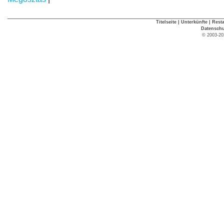
Titelseite
|
Unterkünfte
|
Rest
Datenschu
© 2003-20