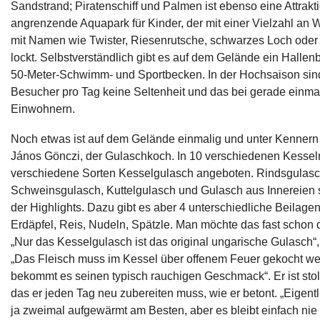
Sandstrand; Piratenschiff und Palmen ist ebenso eine Attrakt
angrenzende Aquapark für Kinder, der mit einer Vielzahl an
mit Namen wie Twister, Riesenrutsche, schwarzes Loch oder 
lockt. Selbstverständlich gibt es auf dem Gelände ein Hallen
50-Meter-Schwimm- und Sportbecken. In der Hochsaison sin
Besucher pro Tag keine Seltenheit und das bei gerade einm
Einwohnern.
Noch etwas ist auf dem Gelände einmalig und unter Kennern 
János Gönczi, der Gulaschkoch. In 10 verschiedenen Kesse
verschiedene Sorten Kesselgulasch angeboten. Rindsgulasc
Schweinsgulasch, Kuttelgulasch und Gulasch aus Innereien s
der Highlights. Dazu gibt es aber 4 unterschiedliche Beilage
Erdäpfel, Reis, Nudeln, Spätzle. Man möchte das fast schon d
„Nur das Kesselgulasch ist das original ungarische Gulasch“, e
„Das Fleisch muss im Kessel über offenem Feuer gekocht we
bekommt es seinen typisch rauchigen Geschmack“. Er ist stol
das er jeden Tag neu zubereiten muss, wie er betont. „Eigent
ja zweimal aufgewärmt am Besten, aber es bleibt einfach nie 