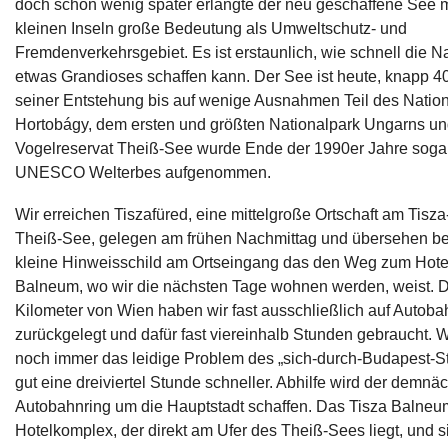
doch schon wenig später erlangte der neu geschaffene See m
kleinen Inseln große Bedeutung als Umweltschutz- und
Fremdenverkehrsgebiet. Es ist erstaunlich, wie schnell die N
etwas Grandioses schaffen kann. Der See ist heute, knapp 4
seiner Entstehung bis auf wenige Ausnahmen Teil des Natio
Hortobágy, dem ersten und größten Nationalpark Ungarns u
Vogelreservat Theiß-See wurde Ende der 1990er Jahre sogar 
UNESCO Welterbes aufgenommen.
Wir erreichen Tiszafüred, eine mittelgroße Ortschaft am Tisza
Theiß-See, gelegen am frühen Nachmittag und übersehen b
kleine Hinweisschild am Ortseingang das den Weg zum Hote
Balneum, wo wir die nächsten Tage wohnen werden, weist. 
Kilometer von Wien haben wir fast ausschließlich auf Autob
zurückgelegt und dafür fast viereinhalb Stunden gebraucht. W
noch immer das leidige Problem des „sich-durch-Budapest-St
gut eine dreiviertel Stunde schneller. Abhilfe wird der demnäc
Autobahnring um die Hauptstadt schaffen. Das Tisza Balneum
Hotelkomplex, der direkt am Ufer des Theiß-Sees liegt, und s