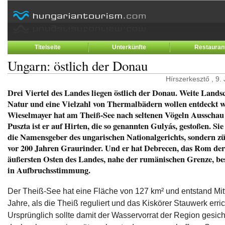
Titelseite
Unterkünfte
Restauran
Ungarn: östlich der Donau
Hírszerkesztő , 9.
Drei Viertel des Landes liegen östlich der Donau. Weite Lands
Natur und eine Vielzahl von Thermalbädern wollen entdeckt w
Wieselmayer hat am Theiß-See nach seltenen Vögeln Ausschau 
Puszta ist er auf Hirten, die so genannten Gulyás, gestoßen. Sie
die Namensgeber des ungarischen Nationalgerichts, sondern z
vor 200 Jahren Graurinder. Und er hat Debrecen, das Rom der
äußersten Osten des Landes, nahe der rumänischen Grenze, bes
in Aufbruchsstimmung.
Der Theiß-See hat eine Fläche von 127 km² und entstand Mit
Jahre, als die Theiß reguliert und das Kiskörer Stauwerk erri
Ursprünglich sollte damit der Wasservorrat der Region gesic