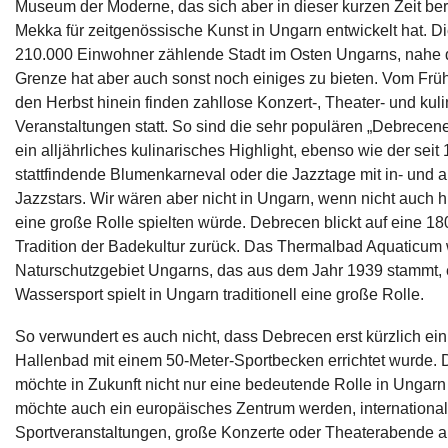
Museum der Moderne, das sich aber in dieser kurzen Zeit ber
Mekka für zeitgenössische Kunst in Ungarn entwickelt hat. D
210.000 Einwohner zählende Stadt im Osten Ungarns, nahe
Grenze hat aber auch sonst noch einiges zu bieten. Vom Frühj
den Herbst hinein finden zahllose Konzert-, Theater- und kul
Veranstaltungen statt. So sind die sehr populären „Debrecen
ein alljährliches kulinarisches Highlight, ebenso wie der seit
stattfindende Blumenkarneval oder die Jazztage mit in- und 
Jazzstars. Wir wären aber nicht in Ungarn, wenn nicht auch 
eine große Rolle spielten würde. Debrecen blickt auf eine 18
Tradition der Badekultur zurück. Das Thermalbad Aquaticum 
Naturschutzgebiet Ungarns, das aus dem Jahr 1939 stammt, e
Wassersport spielt in Ungarn traditionell eine große Rolle.
So verwundert es auch nicht, dass Debrecen erst kürzlich ei
Hallenbad mit einem 50-Meter-Sportbecken errichtet wurde.
möchte in Zukunft nicht nur eine bedeutende Rolle in Ungarn
möchte auch ein europäisches Zentrum werden, internationa
Sportveranstaltungen, große Konzerte oder Theaterabende au