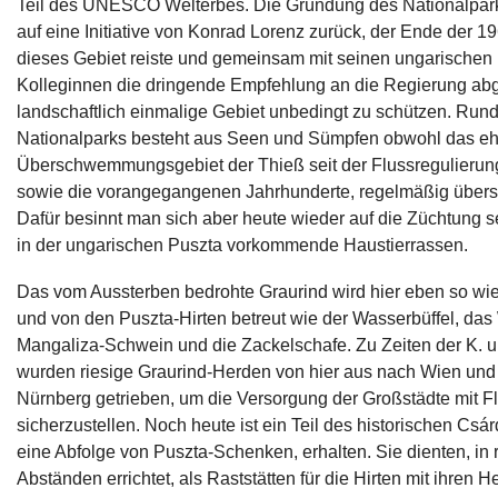
Teil des UNESCO Welterbes. Die Gründung des Nationalpark
auf eine Initiative von Konrad Lorenz zurück, der Ende der 19
dieses Gebiet reiste und gemeinsam mit seinen ungarischen
Kolleginnen die dringende Empfehlung an die Regierung ab
landschaftlich einmalige Gebiet unbedingt zu schützen. Rund 
Nationalparks besteht aus Seen und Sümpfen obwohl das e
Überschwemmungsgebiet der Thieß seit der Flussregulierung
sowie die vorangegangenen Jahrhunderte, regelmäßig über
Dafür besinnt man sich aber heute wieder auf die Züchtung s
in der ungarischen Puszta vorkommende Haustierrassen.
Das vom Aussterben bedrohte Graurind wird hier eben so wi
und von den Puszta-Hirten betreut wie der Wasserbüffel, das 
Mangaliza-Schwein und die Zackelschafe. Zu Zeiten der K. u
wurden riesige Graurind-Herden von hier aus nach Wien und
Nürnberg getrieben, um die Versorgung der Großstädte mit F
sicherzustellen. Noch heute ist ein Teil des historischen Csá
eine Abfolge von Puszta-Schenken, erhalten. Sie dienten, in
Abständen errichtet, als Raststätten für die Hirten mit ihren 