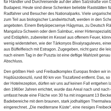
für Händler und Durchreisende auf der alten Salzstraße von
Budapest. Heute sind diese Schenken beliebte Raststätten f
Radfahrer und Besucher des Nationalparks. Viele ungarische
zum Teil aus biologischer Landwirtschaft, werden in den Sc
angeboten. Einem Betyárpecsenye Hágymas, zu Deutsch Rä
Mangaliza-Schwein oder dem Salmbuc, einer Hirtenspezialit
und Erdäpfeln, zubereitet im Kessel aus offenem Feuer, kön
wenig widerstehen, wie der Tárkonyos Bivalyraguleves, ein
aus Büffelfleisch mit Estragon. Zugegeben, nicht ganz die le
nach einem Tag in der Puszta ist eine deftige Mahlzeit genau 
Abschluss.
Den größten Heil- und Freibadkomplex Europas finden wir in
Hajdúszoboszló, rund 80 km von Tiszafüred entfernt. Das, so 
der Hotelrezeption, dürfen wir uns auf keinen Fall entgehen l
den 1960er Jahren errichtet, wurde das Areal nach und nach 
umfasst heute eine Fläche von 30 ha mit insgesamt 13 Becke
Badebereiche mit dem braunen, stark jodhaltigen Thermalwa
eingerechnet. „Die mediterrane Küste“, eine riesiges Freibec