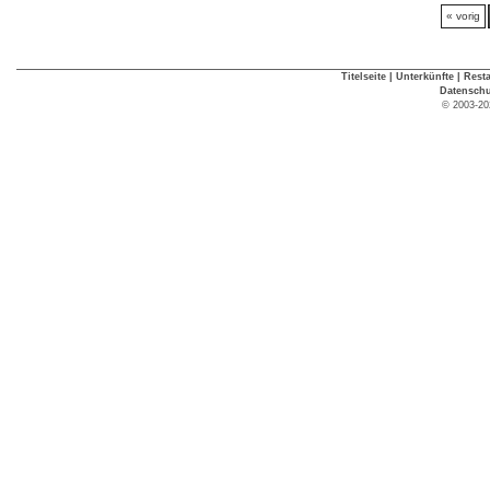
« vorig
Titelseite
|
Unterkünfte
|
Rest
Datenschu
© 2003-20