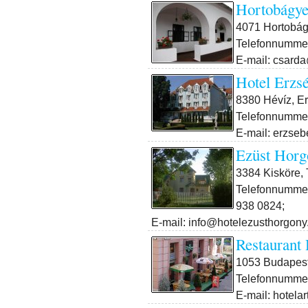
Hortobágye
4071 Hortobágy
Telefonnummer
E-mail: csard
Hotel Erzs
8380 Hévíz, Er
Telefonnummer
E-mail: erzse
Ezüst Horg
3384 Kisköre, T
Telefonnummer
938 0824;
E-mail: info@hotelezusthorgony
Restaurant 
1053 Budapest V
Telefonnummer
E-mail: hotela