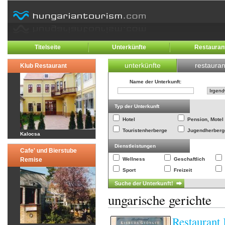
Titelseite
Unterkünfte
Restauran
unterkünfte
restauran
Klub Restaurant
Name der Unterkunft
:
Typ der Unterkunft
Hotel
Pension, Motel
Touristenherberge
Jugendherberg
Kalocsa
Dienstleistungen
Cafe' und Bierstube
Remise
Wellness
Geschaftlich
Sport
Freizeit
ungarische gerichte
Restaurant