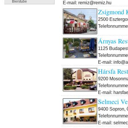
Bierstube
E-mail: remiz@remiz.hu
Zsigmond K
2500 Esztergom
Telefonnummer
Árnyas Res
1125 Budapest X
Telefonnummer
E-mail: info@
Hársfa Rest
9200 Mosonmag
Telefonnummer
E-mail: harsfa
Selmeci Ve
9400 Sopron, 
Telefonnummer
E-mail: selme