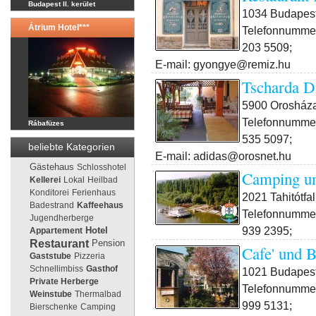
Budapest II. kerület
1034 Budapest 
Átrium Hotel***
Telefonnummer
203 5509;
E-mail: gyongye@remiz.hu
Tscharda D
5900 Orosháza
Telefonnummer
Rábafüzes
535 5097;
beliebte Kategorien
E-mail: adidas@orosnet.hu
Gästehaus
Schlosshotel
Camping un
Kellerei
Lokal
Heilbad
Konditorei
Ferienhaus
2021 Tahitótfa
Badestrand
Kaffeehaus
Telefonnummer
Jugendherberge
939 2395;
Appartement
Hotel
Restaurant
Pension
Cafe' und 
Gaststube
Pizzeria
Schnellimbiss
Gasthof
1021 Budapest I
Private Herberge
Telefonnummer
Weinstube
Thermalbad
999 5131;
Bierschenke
Camping