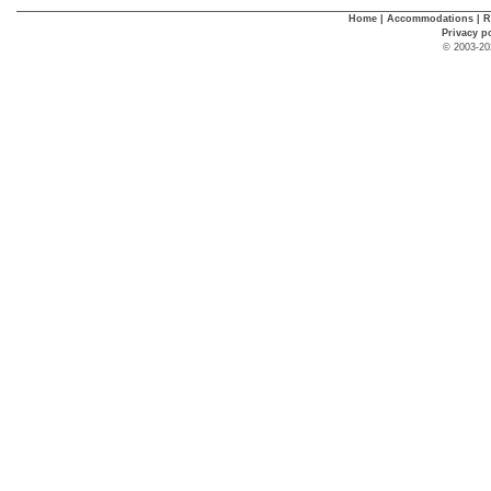
Home
|
Accommodations
|
R
Privacy p
© 2003-20