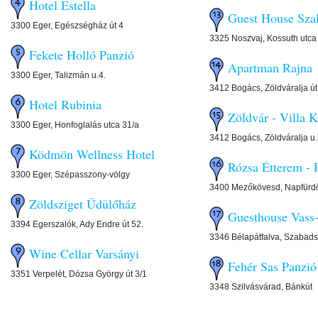
Hotel Estella
Guest House Sza
3300 Eger, Egészségház út 4
3325 Noszvaj, Kossuth utca
Fekete Holló Panzió
Apartman Rajna
3300 Eger, Talizmán u.4.
3412 Bogács, Zöldváralja út
Hotel Rubinia
Zöldvár - Villa K
3300 Eger, Honfoglalás utca 31/a
3412 Bogács, Zöldváralja u.
Ködmön Wellness Hotel
Rózsa Étterem - 
3300 Eger, Szépasszony-völgy
3400 Mezőkövesd, Napfürdő
Zöldsziget Üdülőház
Guesthouse Vass
3394 Egerszalók, Ady Endre út 52.
3346 Bélapátfalva, Szabads
Wine Cellar Varsányi
Fehér Sas Panzió
3351 Verpelét, Dózsa György út 3/1
3348 Szilvásvárad, Bánkút