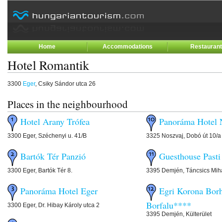
Home
Accommodations
Restauran
Hotel Romantik
3300
Eger
, Csiky Sándor utca 26
Places in the neighbourhood
Hotel Arany Trófea
Panoráma Hotel 
3300 Eger, Széchenyi u. 41/B
3325 Noszvaj, Dobó út 10/a
Bartók Tér Panzió
Guesthouse Pasti
3300 Eger, Bartók Tér 8.
3395 Demjén, Táncsics Mihá
Panoráma Hotel Eger
Egri Korona Borh
Borfalu****
3300 Eger, Dr. Hibay Károly utca 2
3395 Demjén, Külterület