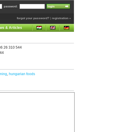
password:
forgot your password?
|
registration »
ws & Articles
6 26 310 544
544
ining
,
hungarian foods