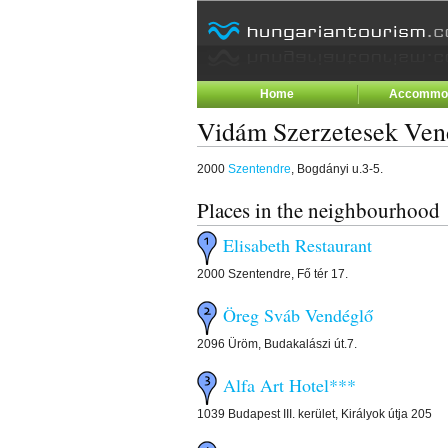
Home
Accommod
Vidám Szerzetesek Ven
2000
Szentendre
, Bogdányi u.3-5.
Places in the neighbourhood
Elisabeth Restaurant
2000 Szentendre, Fő tér 17.
Öreg Sváb Vendéglő
2096 Üröm, Budakalászi út.7.
Alfa Art Hotel***
1039 Budapest III. kerület, Királyok útja 205