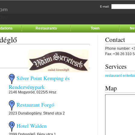
E-mail:
ations
Restaurants
Town
Ne
déglő
Contact
Phone number: +3
Fax: +36 26 310 
Services
restaurant enterta
Silver Point Kemping és
Rendezvénypark
Map
2146 Mogyoród, 0225/5 Hrsz
Restaurant Forgó
2023 Dunabogdány, Strand utca 2
Hotel Walden
2099 Dobogókő, Fény utca 1