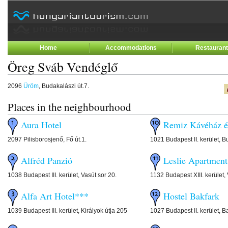
Home
Accommodations
Restauran
Öreg Sváb Vendéglő
2096
Üröm
, Budakalászi út.7.
Places in the neighbourhood
Aura Hotel
Remiz Kávéház é
2097 Pilisborosjenő, Fő út.1.
1021 Budapest II. kerület, B
Alfréd Panzió
Leslie Apartment
1038 Budapest III. kerület, Vasút sor 20.
1132 Budapest XIII. kerület,
Alfa Art Hotel***
Hostel Bakfark
1039 Budapest III. kerület, Királyok útja 205
1027 Budapest II. kerület, B