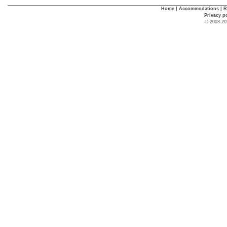
Home
|
Accommodations
|
R
Privacy p
© 2003-20