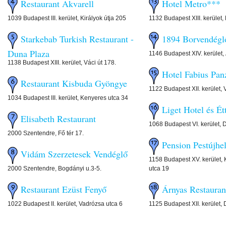
Restaurant Akvarell
Hotel Metro***
1039 Budapest III. kerület, Királyok útja 205
1132 Budapest XIII. kerület,
Starkebab Turkish Restaurant -
1894 Borvendégl
Duna Plaza
1146 Budapest XIV. kerület, Ál
1138 Budapest XIII. kerület, Váci út 178.
Hotel Fabius Pan
Restaurant Kisbuda Gyöngye
1122 Budapest XII. kerület,
1034 Budapest III. kerület, Kenyeres utca 34
Liget Hotel és É
Elisabeth Restaurant
1068 Budapest VI. kerület, 
2000 Szentendre, Fő tér 17.
Pension Pestújhe
Vidám Szerzetesek Vendéglő
1158 Budapest XV. kerület,
2000 Szentendre, Bogdányi u.3-5.
utca 19
Restaurant Ezüst Fenyő
Árnyas Restaura
1022 Budapest II. kerület, Vadrózsa utca 6
1125 Budapest XII. kerület, 