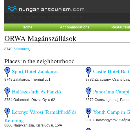
Home
Accommodations
Restauran
ORWA Magánszállások
8749
Zalakaros
,
Places in the neighbourhood
Sport Hotel Zalakaros
Castle Hotel Bat
8749 Zalakaros, Thermál út 1
8782 Zalacsány, Csány Lász
Halászcsárda és Panzió
Panoráma Campi
8754 Galambok, Dózsa Gy. u.62.
8372 Cserszegtomaj, Panor
Letenye Városi Termálfürdő és
Youth Camp in G
Kemping
8313 Balatongyörök, Szépki
8800 Nagykanizsa, Kisfaludy u. 15/A