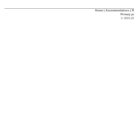
Home
|
Accommodations
|
R
Privacy p
© 2003-20