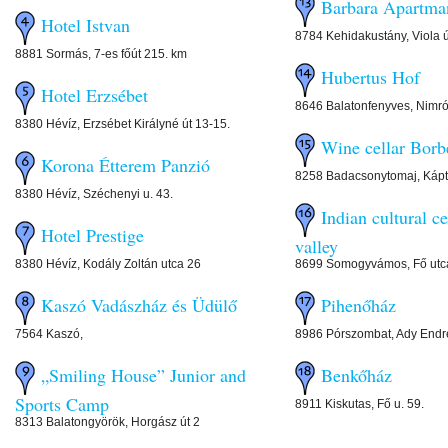
Barbara Apartma
Hotel Istvan
8784 Kehidakustány, Viola út
8881 Sormás, 7-es főút 215. km
Hubertus Hof
Hotel Erzsébet
8646 Balatonfenyves, Nimró
8380 Hévíz, Erzsébet Királyné út 13-15.
Wine cellar Borb
Korona Étterem Panzió
8258 Badacsonytomaj, Káptal
8380 Hévíz, Széchenyi u. 43.
Indian cultural c
Hotel Prestige
valley
8380 Hévíz, Kodály Zoltán utca 26
8699 Somogyvámos, Fő utc
Kaszó Vadászház és Üdülő
Pihenőház
7564 Kaszó,
8986 Pórszombat, Ady Endre
„Smiling House” Junior and
Benkőház
Sports Camp
8911 Kiskutas, Fő u. 59.
8313 Balatongyörök, Horgász út 2