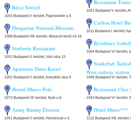
Restaurant Tratt
Bécsi Söröző
1051 Budapest V. kerület, A
1053 Budapest V. kerület, Papnövelde u.8.
Carlton Hotel Bu
Hungarian National Museum
1011 Budapest I. kerület, Ap
1088 Budapest VIII. kerület, Múzeum körút 14-16
Residence Isabel
Sörforrás Restaurant
1064 Budapest VI. kerület, I
1052 Budapest V. kerület, Váci utca 15.
Starkebab Turkish
Apartman Duna-Korzó
West railway station
1052 Budapest V. kerület, Aranykéz utca 6
1066 Budapest VI. kerület, T
Hostel Marco Polo
Restaurant Chez 
1072 Budapest VII. kerület, Nyár u.6.
1063 Budapest VI. kerület, S
Arany Bárány Étterem
Hotel Metro***
1051 Budapest V. kerület, Harmincad u.4.
1132 Budapest XIII. kerület,