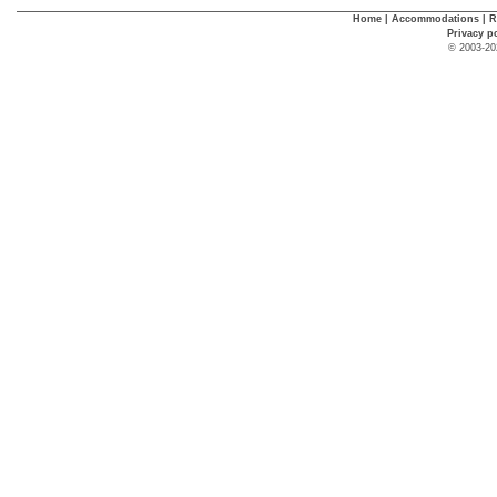
Home
|
Accommodations
|
R
Privacy p
© 2003-20