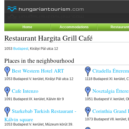
Home
Accommodations
Restauran
Restaurant Hargita Grill Café
1053
Budapest
, Királyi Pál utca 12
Places in the neighbourhood
Best Western Hotel ART
Citadella Étterem
1053 Budapest V. kerület, Királyi Pál utca 12
1118 Budapest XI. kerület, C
Cafe Intenzo
Nosztalgia Étter
1091 Budapest IX. kerület, Kálvin tér 9
1051 Budapest V. kerület, Ok
Starkebab Turkish Restaurant -
Corinthia Grand 
Kálvin square
1073 Budapest VII. kerület, 
1053 Budapest V. kerület, Múzeum körút 39.