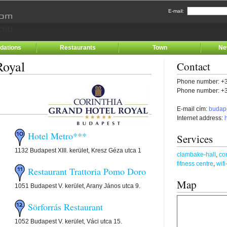
E-mail:
ations
Restaurants
Town
Ne
Royal
Contact
Phone number: +3
Phone number: +3
E-mail cím:
budap
Internet address:
Hotel Metro***
Services
1132 Budapest XIII. kerület, Kresz Géza utca 1
clambake-hall
,
co
fitness centre
,
wifi
Restaurant Trattoria Pomo Doro
Map
1051 Budapest V. kerület, Arany János utca 9.
Sörforrás Restaurant
1052 Budapest V. kerület, Váci utca 15.