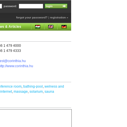
password:
forgot your password?
|
registration »
ws & Articles
6 1 479 4000
6 1 479 4333
est@corinthia.hu
http://www.corinthia.hu
nference room
,
bathing-pool
,
welness and
-internet
,
massage
,
solarium
,
sauna