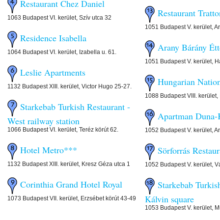
Restaurant Chez Daniel
Restaurant Tratt
1063 Budapest VI. kerület, Szív utca 32
1051 Budapest V. kerület, A
Residence Isabella
Arany Bárány Ét
1064 Budapest VI. kerület, Izabella u. 61.
1051 Budapest V. kerület, H
Leslie Apartments
Hungarian Natio
1132 Budapest XIII. kerület, Victor Hugo 25-27.
1088 Budapest VIII. kerület
Starkebab Turkish Restaurant -
Apartman Duna-
West railway station
1066 Budapest VI. kerület, Teréz körút 62.
1052 Budapest V. kerület, A
Hotel Metro***
Sörforrás Restaur
1132 Budapest XIII. kerület, Kresz Géza utca 1
1052 Budapest V. kerület, Vá
Corinthia Grand Hotel Royal
Starkebab Turkish
Kálvin square
1073 Budapest VII. kerület, Erzsébet körút 43-49
1053 Budapest V. kerület, 