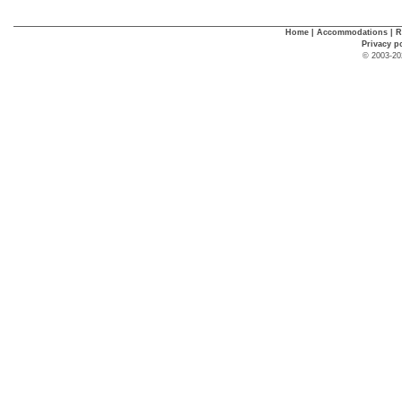
Home
|
Accommodations
|
R
Privacy p
© 2003-20