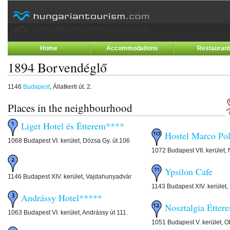
Home
Accommodations
Restauran
1894 Borvendéglő
1146
Budapest
, Állatkerti út. 2.
Places in the neighbourhood
Liget Hotel és Étterem****
Hostel Marco Po
1068 Budapest VI. kerület, Dózsa Gy. út.106
1072 Budapest VII. kerület, 
Ypsilon Cafe
1146 Budapest XIV. kerület, Vajdahunyadvár
1143 Budapest XIV. kerület, 
Andrássy Hotel*****
Nosztalgia Étter
1063 Budapest VI. kerület, Andrássy út 111.
1051 Budapest V. kerület, Ok