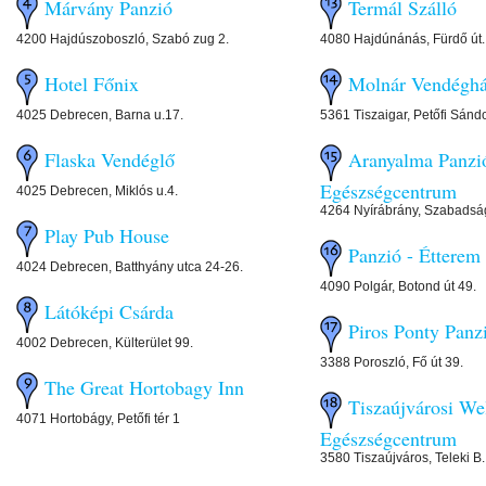
Márvány Panzió
Termál Szálló
4200 Hajdúszoboszló, Szabó zug 2.
4080 Hajdúnánás, Fürdő út.
Hotel Főnix
Molnár Vendégh
4025 Debrecen, Barna u.17.
5361 Tiszaigar, Petőfi Sándo
Flaska Vendéglő
Aranyalma Panzi
Egészségcentrum
4025 Debrecen, Miklós u.4.
4264 Nyírábrány, Szabadság
Play Pub House
Panzió - Étterem
4024 Debrecen, Batthyány utca 24-26.
4090 Polgár, Botond út 49.
Látóképi Csárda
Piros Ponty Panz
4002 Debrecen, Külterület 99.
3388 Poroszló, Fő út 39.
The Great Hortobagy Inn
Tiszaújvárosi We
4071 Hortobágy, Petőfi tér 1
Egészségcentrum
3580 Tiszaújváros, Teleki B.