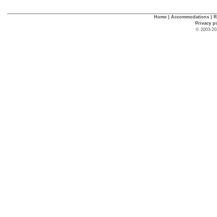
Home
|
Accommodations
|
R
Privacy p
© 2003-20