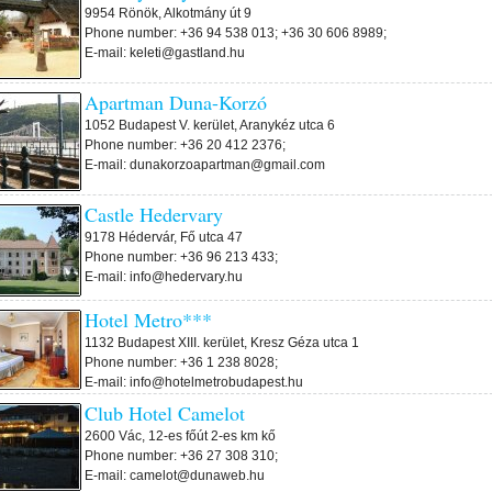
9954 Rönök, Alkotmány út 9
Phone number: +36 94 538 013; +36 30 606 8989;
E-mail: keleti@gastland.hu
Apartman Duna-Korzó
1052 Budapest V. kerület, Aranykéz utca 6
Phone number: +36 20 412 2376;
E-mail: dunakorzoapartman@gmail.com
Castle Hedervary
9178 Hédervár, Fő utca 47
Phone number: +36 96 213 433;
E-mail: info@hedervary.hu
Hotel Metro***
1132 Budapest XIII. kerület, Kresz Géza utca 1
Phone number: +36 1 238 8028;
E-mail: info@hotelmetrobudapest.hu
Club Hotel Camelot
2600 Vác, 12-es főút 2-es km kő
Phone number: +36 27 308 310;
E-mail: camelot@dunaweb.hu