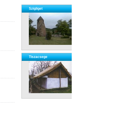
Szigliget
Tiszacsege