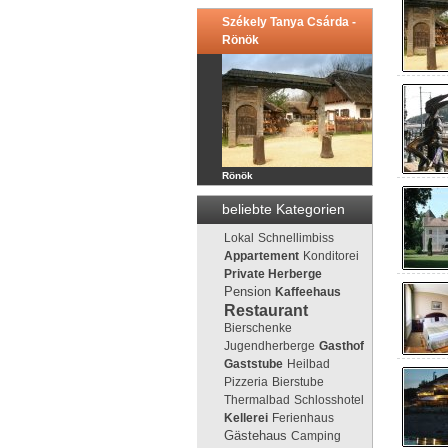
Székely Tanya Csárda -
Rönök
Rönök
beliebte Kategorien
Lokal
Schnellimbiss
Appartement
Konditorei
Private Herberge
Pension
Kaffeehaus
Restaurant
Bierschenke
Jugendherberge
Gasthof
Gaststube
Heilbad
Pizzeria
Bierstube
Thermalbad
Schlosshotel
Kellerei
Ferienhaus
Gästehaus
Camping