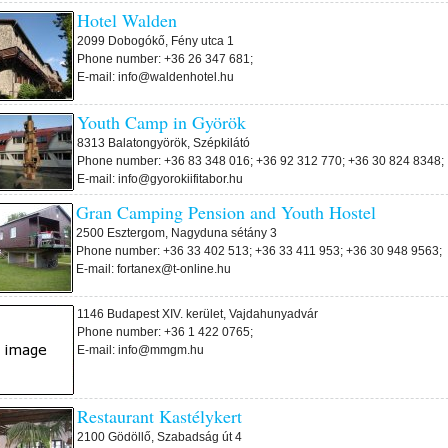
Hotel Walden
2099 Dobogókő, Fény utca 1
Phone number: +36 26 347 681;
E-mail: info@waldenhotel.hu
Youth Camp in Györök
8313 Balatongyörök, Szépkilátó
Phone number: +36 83 348 016; +36 92 312 770; +36 30 824 8348;
E-mail: info@gyorokiifitabor.hu
Gran Camping Pension and Youth Hostel
2500 Esztergom, Nagyduna sétány 3
Phone number: +36 33 402 513; +36 33 411 953; +36 30 948 9563;
E-mail: fortanex@t-online.hu
1146 Budapest XIV. kerület, Vajdahunyadvár
Phone number: +36 1 422 0765;
E-mail: info@mmgm.hu
Restaurant Kastélykert
2100 Gödöllő, Szabadság út 4