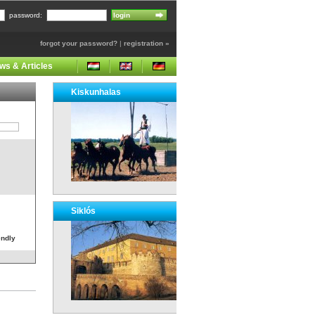
password:
forgot your password?
|
registration »
ws & Articles
Kiskunhalas
Siklós
endly