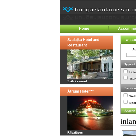
Home
Accommod
acco
Szalajka Hotel and
Restaurant
Ac
Type o
Hote
Tour
Szilvásvárad
Servic
Átrium Hotel***
Wel
Spor
inla
Rábafüzes