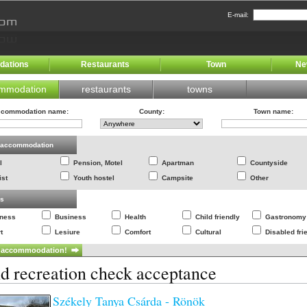
E-mail:
ations
Restaurants
Town
Ne
mmodation
restaurants
towns
commodation name
:
County
:
Town name
:
f accommodation
l
Pension, Motel
Apartman
Countyside
ist
Youth hostel
Campsite
Other
es
lness
Business
Health
Child friendly
Gastronomy
t
Lesiure
Comfort
Cultural
Disabled fri
nd recreation check acceptance
Székely Tanya Csárda - Rönök