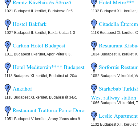
Remiz Kávéház és Söröző
Hotel Metro***
1021 Budapest II. kerület, Budakeszi út 5.
1132 Budapest XIII. kerület,
Hostel Bakfark
Citadella Étterem
1027 Budapest II. kerület, Bakfark utca 1-3
1118 Budapest XI. kerület, C
Carlton Hotel Budapest
Restaurant Kisb
1011 Budapest I. kerület, Apor Péter u.3.
1034 Budapest III. kerület, 
Hotel Mediterrán**** Budapest
Sörforrás Restaur
1118 Budapest XI. kerület, Budaörsi út. 20/a
1052 Budapest V. kerület, Vá
Ankahof
Starkebab Turkish
West railway station
1118 Budapest XI. kerület, Budaörsi út 34/c.
1066 Budapest VI. kerület, T
Restaurant Trattoria Pomo Doro
Leslie Apartment
1051 Budapest V. kerület, Arany János utca 9.
1132 Budapest XIII. kerület,