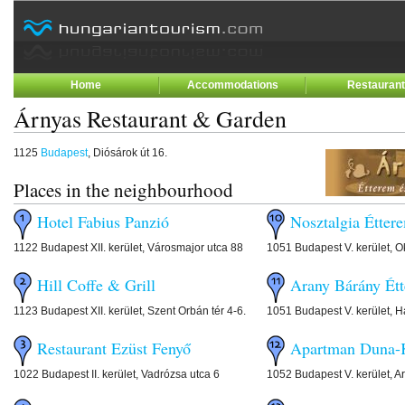
Home
Accommodations
Restauran
Árnyas Restaurant & Garden
1125
Budapest
, Diósárok út 16.
Places in the neighbourhood
Hotel Fabius Panzió
Nosztalgia Étter
1122 Budapest XII. kerület, Városmajor utca 88
1051 Budapest V. kerület, Ok
Hill Coffe & Grill
Arany Bárány Ét
1123 Budapest XII. kerület, Szent Orbán tér 4-6.
1051 Budapest V. kerület, H
Restaurant Ezüst Fenyő
Apartman Duna-
1022 Budapest II. kerület, Vadrózsa utca 6
1052 Budapest V. kerület, A