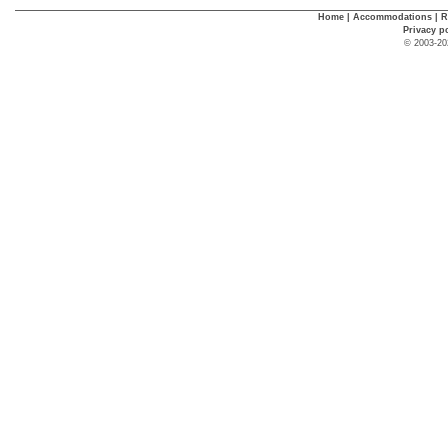
Home
|
Accommodations
|
R
Privacy p
© 2003-20