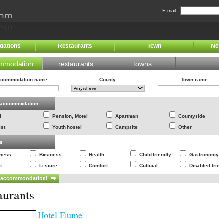
E-mail:
ations
Restaurants
Town
Ne
mmodation
restaurants
towns
commodation name
:
County
:
Town name
:
f accommodation
l
Pension, Motel
Apartman
Countyside
ist
Youth hostel
Campsite
Other
es
lness
Business
Health
Child friendly
Gastronomy
t
Lesiure
Comfort
Cultural
Disabled fri
aurants
Hotel Fiume