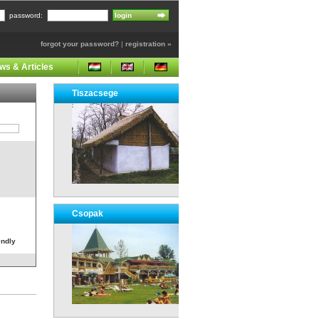
password:
forgot your password?
|
registration »
ws & Articles
Tiszacsege
Csopak
endly