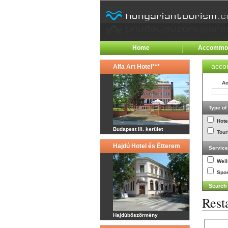
Home
Accommod
acco
Alfa Art Hotel***
Ac
Type o
Hote
Budapest III. kerület
Tour
Hajdú Hotel és Étterem
Servic
Wel
Spor
Rest
Hajdúböszörmény