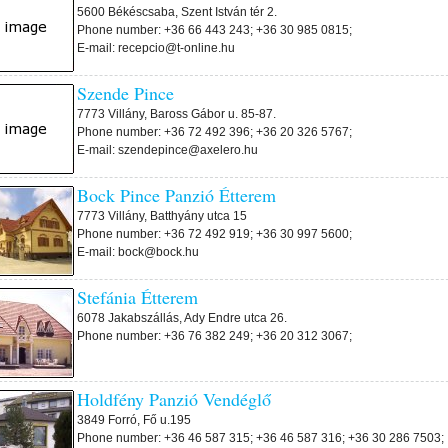
5600 Békéscsaba, Szent István tér 2.
Phone number: +36 66 443 243; +36 30 985 0815;
E-mail: recepcio@t-online.hu
Szende Pince
7773 Villány, Baross Gábor u. 85-87.
Phone number: +36 72 492 396; +36 20 326 5767;
E-mail: szendepince@axelero.hu
Bock Pince Panzió Étterem
7773 Villány, Batthyány utca 15
Phone number: +36 72 492 919; +36 30 997 5600;
E-mail: bock@bock.hu
Stefánia Étterem
6078 Jakabszállás, Ady Endre utca 26.
Phone number: +36 76 382 249; +36 20 312 3067;
Holdfény Panzió Vendéglő
3849 Forró, Fő u.195
Phone number: +36 46 587 315; +36 46 587 316; +36 30 286 7503;