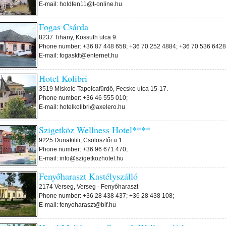
E-mail: holdfen11@t-online.hu
Fogas Csárda
8237 Tihany, Kossuth utca 9.
Phone number: +36 87 448 658; +36 70 252 4884; +36 70 536 6428
E-mail: fogaskft@enternet.hu
Hotel Kolibri
3519 Miskolc-Tapolcafürdő, Fecske utca 15-17.
Phone number: +36 46 555 010;
E-mail: hotelkolibri@axelero.hu
Szigetköz Wellness Hotel****
9225 Dunakiliti, Csölösztői u.1.
Phone number: +36 96 671 470;
E-mail: info@szigetkozhotel.hu
Fenyőharaszt Kastélyszálló
2174 Verseg, Verseg - Fenyőharaszt
Phone number: +36 28 438 437; +36 28 438 108;
E-mail: fenyoharaszt@bif.hu