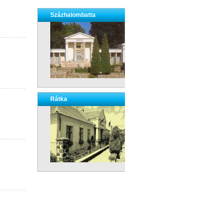
Százhalombatta
Rátka