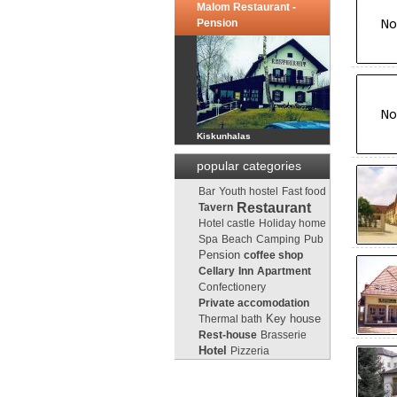
Malom Restaurant -
Pension
Kiskunhalas
popular categories
Bar
Youth hostel
Fast food
Restaurant
Tavern
Hotel castle
Holiday home
Spa
Beach
Camping
Pub
Pension
coffee shop
Cellary
Inn
Apartment
Confectionery
Private accomodation
Key house
Thermal bath
Rest-house
Brasserie
Hotel
Pizzeria