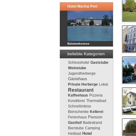
Hotel Marina Port
Balatonkenese
beliebte Kategorien
Schlosshotel
Gaststube
Weinstube
Jugendherberge
Gästehaus
Private Herberge
Lokal
Restaurant
Kaffeehaus
Pizzeria
Konditorei
Thermalbad
Schnellimbiss
Bierschenke
Kellerei
Pension
Ferienhaus
Gasthof
Badestrand
Bierstube
Camping
Heilbad
Hotel