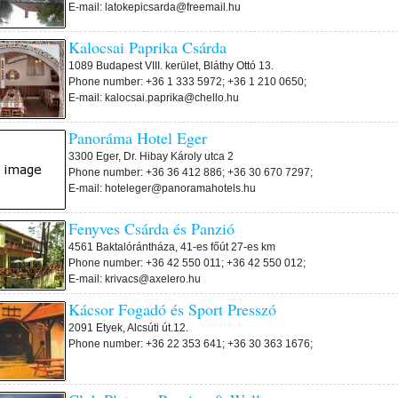
E-mail: latokepicsarda@freemail.hu
Kalocsai Paprika Csárda
1089 Budapest VIII. kerület, Bláthy Ottó 13.
Phone number: +36 1 333 5972; +36 1 210 0650;
E-mail: kalocsai.paprika@chello.hu
Panoráma Hotel Eger
3300 Eger, Dr. Hibay Károly utca 2
Phone number: +36 36 412 886; +36 30 670 7297;
E-mail: hoteleger@panoramahotels.hu
Fenyves Csárda és Panzió
4561 Baktalórántháza, 41-es főút 27-es km
Phone number: +36 42 550 011; +36 42 550 012;
E-mail: krivacs@axelero.hu
Kácsor Fogadó és Sport Presszó
2091 Etyek, Alcsúti út.12.
Phone number: +36 22 353 641; +36 30 363 1676;