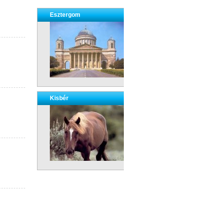
Esztergom
Kisbér