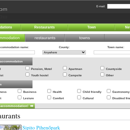
E-mail:
ations
Restaurants
Town
Ne
mmodation
restaurants
towns
commodation name
:
County
:
Town name
:
f accommodation
l
Pension, Motel
Apartman
Countyside
ist
Youth hostel
Campsite
Other
es
lness
Business
Health
Child friendly
Gastronomy
t
Lesiure
Comfort
Cultural
Disabled fri
aurants
Sipito Pihenőpark