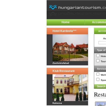
Home
Accommod
acco
Hotel Kardosfa***
Ac
Type o
Hote
Tour
Zselickisfalud
Servic
Klub Restaurant
Wel
Spor
Rest
Kalocsa