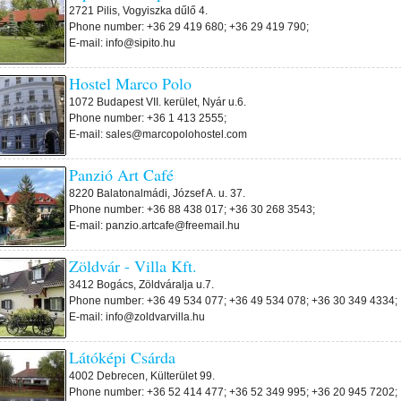
2721 Pilis, Vogyiszka dűlő 4.
Phone number: +36 29 419 680; +36 29 419 790;
E-mail: info@sipito.hu
Hostel Marco Polo
1072 Budapest VII. kerület, Nyár u.6.
Phone number: +36 1 413 2555;
E-mail: sales@marcopolohostel.com
Panzió Art Café
8220 Balatonalmádi, József A. u. 37.
Phone number: +36 88 438 017; +36 30 268 3543;
E-mail: panzio.artcafe@freemail.hu
Zöldvár - Villa Kft.
3412 Bogács, Zöldváralja u.7.
Phone number: +36 49 534 077; +36 49 534 078; +36 30 349 4334;
E-mail: info@zoldvarvilla.hu
Látóképi Csárda
4002 Debrecen, Külterület 99.
Phone number: +36 52 414 477; +36 52 349 995; +36 20 945 7202;