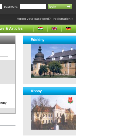
password:
forgot your password?
|
registration »
ws & Articles
Edelény
Abony
endly