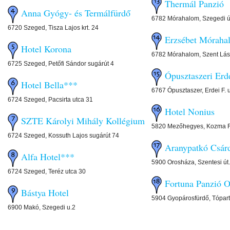
Thermál Panzió
Anna Gyógy- és Termálfürdő
6782 Mórahalom, Szegedi út
6720 Szeged, Tisza Lajos krt. 24
Erzsébet Móraha
Hotel Korona
6782 Mórahalom, Szent Lász
6725 Szeged, Petőfi Sándor sugárút 4
Ópusztaszeri Erd
Hotel Bella***
6767 Ópusztaszer, Erdei F. 
6724 Szeged, Pacsirta utca 31
Hotel Nonius
SZTE Károlyi Mihály Kollégium
5820 Mezőhegyes, Kozma F
6724 Szeged, Kossuth Lajos sugárút 74
Aranypatkó Csár
Alfa Hotel***
5900 Orosháza, Szentesi út.
6724 Szeged, Teréz utca 30
Fortuna Panzió 
Bástya Hotel
5904 Gyopárosfürdő, Tópart
6900 Makó, Szegedi u.2