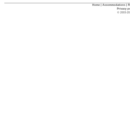
Home
|
Accommodations
|
R
Privacy p
© 2003-20