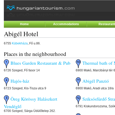
Home
Accommodations
Restauran
Abigél Hotel
6755
Kübekháza
, Fő u.86.
Places in the neighbourhood
Blues Garden Restaurant & Pub
Thermal bath of
6726 Szeged, Fő fasor 14
6900 Makó, Marcibányi tér 
Hajós-ház
Abigél Panzió
6723 Szeged, Kis-Tisza utca 9
6900 Makó, Aradi utca 18/a
Öreg Körössy Halászkert
Sziksósfürdő Str
Vendéglő
6791 Kiskundorozsma, Széks
6700 Szeged, Sárga Üdülőtelep 262.