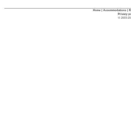
Home
|
Accommodations
|
R
Privacy p
© 2003-20