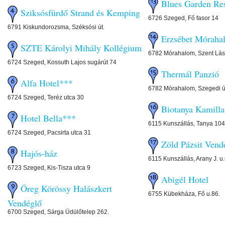
Blues Garden Re
Sziksósfürdő Strand és Kemping
6726 Szeged, Fő fasor 14
6791 Kiskundorozsma, Széksósi út.
Erzsébet Móraha
SZTE Károlyi Mihály Kollégium
6782 Mórahalom, Szent Lász
6724 Szeged, Kossuth Lajos sugárút 74
Thermál Panzió
Alfa Hotel***
6782 Mórahalom, Szegedi út
6724 Szeged, Teréz utca 30
Biotanya Kamill
Hotel Bella***
6115 Kunszállás, Tanya 104
6724 Szeged, Pacsirta utca 31
Zöld Pázsit Vend
Hajós-ház
6115 Kunszállás, Arany J. u.
6723 Szeged, Kis-Tisza utca 9
Abigél Hotel
Öreg Körössy Halászkert
6755 Kübekháza, Fő u.86.
Vendéglő
6700 Szeged, Sárga Üdülőtelep 262.