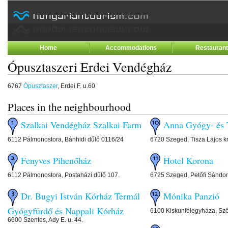
Home
Accommodations
Restauran
Ópusztaszeri Erdei Vendégház
6767
Ópusztaszer
, Erdei F. u.60
Places in the neighbourhood
Szalkai Vendégház Szalkai Farm
Anna Gyógy- és 
6112 Pálmonostora, Bánhidi dűlő 0116/24
6720 Szeged, Tisza Lajos kr
Fenyves Pihenőház
Hotel Korona
6112 Pálmonostora, Postaházi dűlő 107.
6725 Szeged, Petőfi Sándor
Dr. Bugyi István Kórház Termál
Mónika Panzió
Gyógyfürdő és Nappali Kórház
6100 Kiskunfélegyháza, Sző
6600 Szentes, Ady E. u. 44.