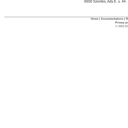
6600 Szentes, Ady E. u. 44.
Home
|
Accommodations
|
R
Privacy p
© 2003-20