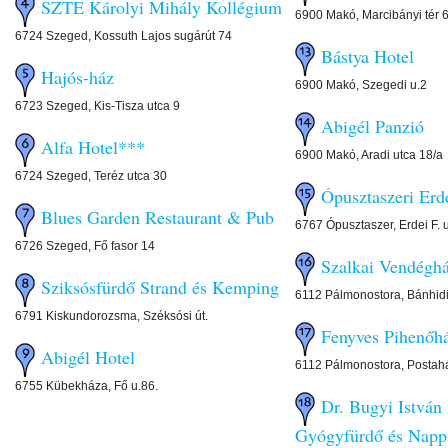
SZTE Károlyi Mihály Kollégium
6900 Makó, Marcibányi tér 
6724 Szeged, Kossuth Lajos sugárút 74
Bástya Hotel
Hajós-ház
6900 Makó, Szegedi u.2
6723 Szeged, Kis-Tisza utca 9
Abigél Panzió
Alfa Hotel***
6900 Makó, Aradi utca 18/a
6724 Szeged, Teréz utca 30
Ópusztaszeri Erd
Blues Garden Restaurant & Pub
6767 Ópusztaszer, Erdei F. 
6726 Szeged, Fő fasor 14
Szalkai Vendéghá
Sziksósfürdő Strand és Kemping
6112 Pálmonostora, Bánhidi
6791 Kiskundorozsma, Széksósi út.
Fenyves Pihenőh
Abigél Hotel
6112 Pálmonostora, Postahá
6755 Kübekháza, Fő u.86.
Dr. Bugyi István
Gyógyfürdő és Napp