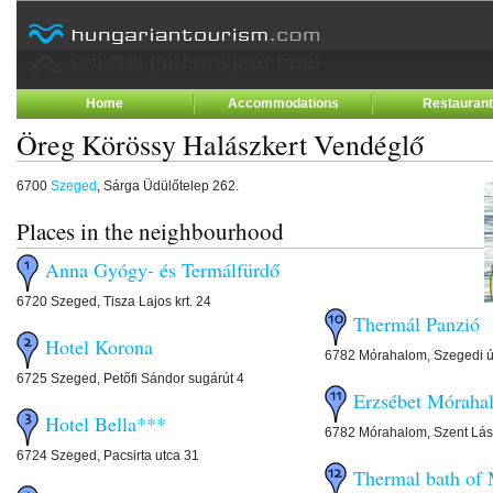
Home
Accommodations
Restauran
Öreg Körössy Halászkert Vendéglő
6700
Szeged
, Sárga Üdülőtelep 262.
Places in the neighbourhood
Anna Gyógy- és Termálfürdő
6720 Szeged, Tisza Lajos krt. 24
Thermál Panzió
Hotel Korona
6782 Mórahalom, Szegedi út
6725 Szeged, Petőfi Sándor sugárút 4
Erzsébet Móraha
Hotel Bella***
6782 Mórahalom, Szent Lász
6724 Szeged, Pacsirta utca 31
Thermal bath of