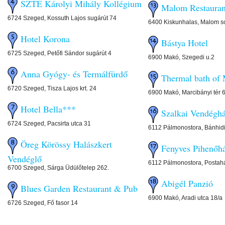
SZTE Károlyi Mihály Kollégium
Malom Restauran
6724 Szeged, Kossuth Lajos sugárút 74
6400 Kiskunhalas, Malom s
Hotel Korona
Bástya Hotel
6725 Szeged, Petőfi Sándor sugárút 4
6900 Makó, Szegedi u.2
Anna Gyógy- és Termálfürdő
Thermal bath of
6720 Szeged, Tisza Lajos krt. 24
6900 Makó, Marcibányi tér 
Hotel Bella***
Szalkai Vendéghá
6724 Szeged, Pacsirta utca 31
6112 Pálmonostora, Bánhidi
Öreg Körössy Halászkert
Fenyves Pihenőh
Vendéglő
6112 Pálmonostora, Postahá
6700 Szeged, Sárga Üdülőtelep 262.
Abigél Panzió
Blues Garden Restaurant & Pub
6900 Makó, Aradi utca 18/a
6726 Szeged, Fő fasor 14