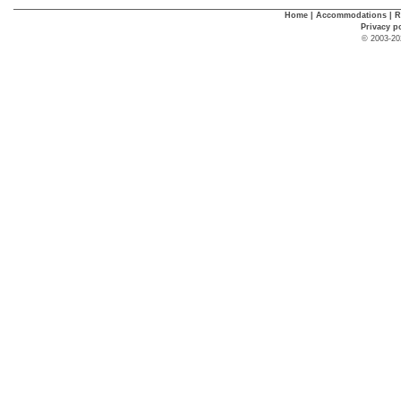
Home
|
Accommodations
|
R
Privacy p
© 2003-20