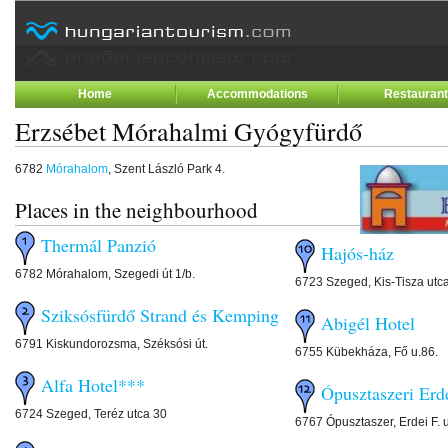
Home
Accommodations
Restauran
Erzsébet Mórahalmi Gyógyfürdő
6782
Mórahalom
, Szent László Park 4.
Places in the neighbourhood
Thermál Panzió
Hajós-ház
6782 Mórahalom, Szegedi út 1/b.
6723 Szeged, Kis-Tisza utc
Sziksósfürdő Strand és Kemping
Abigél Hotel
6791 Kiskundorozsma, Széksósi út.
6755 Kübekháza, Fő u.86.
Alfa Hotel***
Ópusztaszeri Erd
6724 Szeged, Teréz utca 30
6767 Ópusztaszer, Erdei F. 