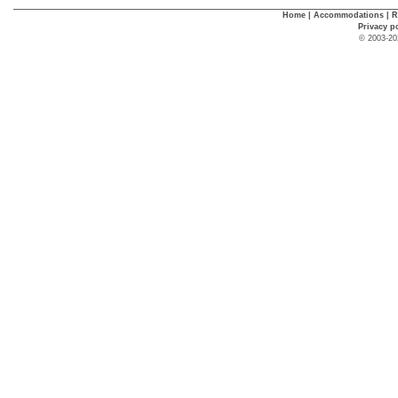
Home
|
Accommodations
|
R
Privacy p
© 2003-20