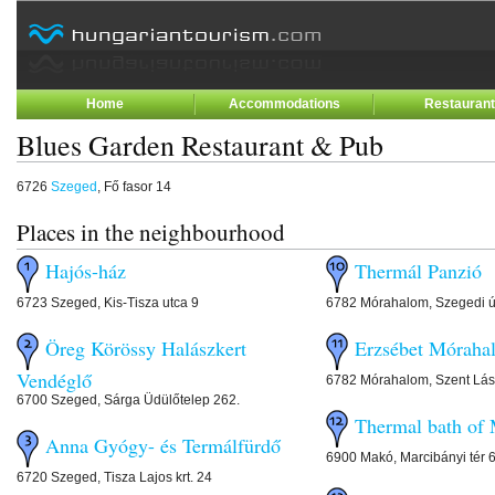
Home
Accommodations
Restauran
Blues Garden Restaurant & Pub
6726
Szeged
, Fő fasor 14
Places in the neighbourhood
Hajós-ház
Thermál Panzió
6723 Szeged, Kis-Tisza utca 9
6782 Mórahalom, Szegedi út
Öreg Körössy Halászkert
Erzsébet Móraha
Vendéglő
6782 Mórahalom, Szent Lász
6700 Szeged, Sárga Üdülőtelep 262.
Thermal bath of
Anna Gyógy- és Termálfürdő
6900 Makó, Marcibányi tér 
6720 Szeged, Tisza Lajos krt. 24