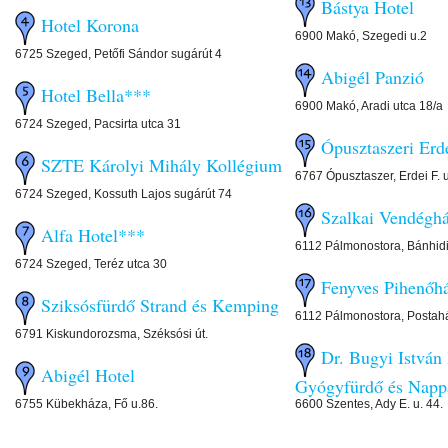
Bástya Hotel
Hotel Korona
6900 Makó, Szegedi u.2
6725 Szeged, Petőfi Sándor sugárút 4
Abigél Panzió
Hotel Bella***
6900 Makó, Aradi utca 18/a
6724 Szeged, Pacsirta utca 31
Ópusztaszeri Erd
SZTE Károlyi Mihály Kollégium
6767 Ópusztaszer, Erdei F. 
6724 Szeged, Kossuth Lajos sugárút 74
Szalkai Vendéghá
Alfa Hotel***
6112 Pálmonostora, Bánhidi
6724 Szeged, Teréz utca 30
Fenyves Pihenőh
Sziksósfürdő Strand és Kemping
6112 Pálmonostora, Postahá
6791 Kiskundorozsma, Széksósi út.
Dr. Bugyi István
Abigél Hotel
Gyógyfürdő és Napp
6755 Kübekháza, Fő u.86.
6600 Szentes, Ady E. u. 44.