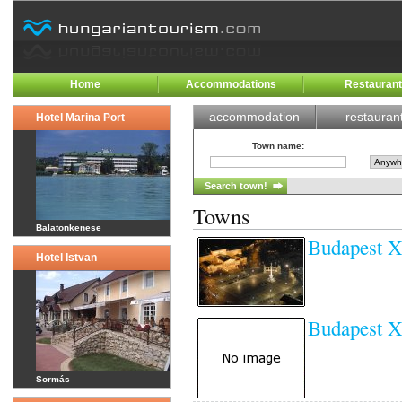
Home
Accommodations
Restauran
accommodation
restauran
Hotel Marina Port
Town name
:
Towns
Balatonkenese
Budapest X
Hotel Istvan
Budapest X
Sormás