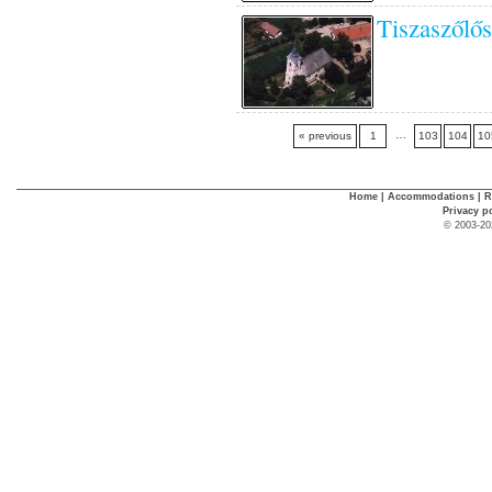
Tiszaszőlős
…
« previous
1
103
104
10
Home
|
Accommodations
|
R
Privacy p
© 2003-20