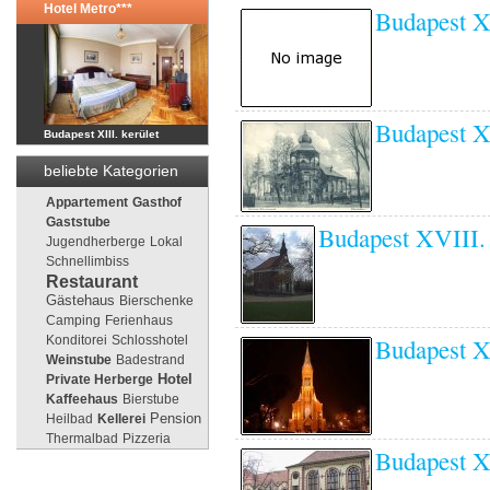
Hotel Metro***
Budapest X
Budapest X
Budapest XIII. kerület
beliebte Kategorien
Appartement
Gasthof
Gaststube
Budapest XVIII. 
Jugendherberge
Lokal
Schnellimbiss
Restaurant
Gästehaus
Bierschenke
Camping
Ferienhaus
Konditorei
Schlosshotel
Budapest X
Weinstube
Badestrand
Private Herberge
Hotel
Kaffeehaus
Bierstube
Pension
Heilbad
Kellerei
Thermalbad
Pizzeria
Budapest X