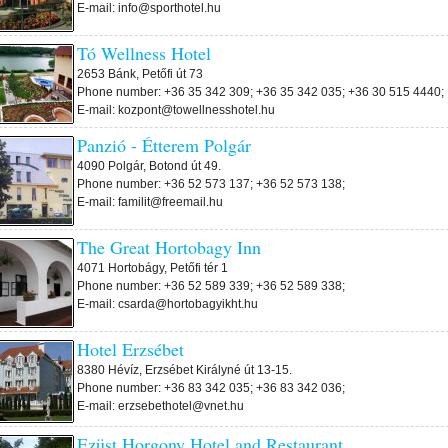
E-mail: info@sporthotel.hu
Tó Wellness Hotel
2653 Bánk, Petőfi út 73
Phone number: +36 35 342 309; +36 35 342 035; +36 30 515 4440;
E-mail: kozpont@towellnesshotel.hu
Panzió - Étterem Polgár
4090 Polgár, Botond út 49.
Phone number: +36 52 573 137; +36 52 573 138;
E-mail: familit@freemail.hu
The Great Hortobagy Inn
4071 Hortobágy, Petőfi tér 1
Phone number: +36 52 589 339; +36 52 589 338;
E-mail: csarda@hortobagyikht.hu
Hotel Erzsébet
8380 Hévíz, Erzsébet Királyné út 13-15.
Phone number: +36 83 342 035; +36 83 342 036;
E-mail: erzsebethotel@vnet.hu
Ezüst Horgony Hotel and Restaurant