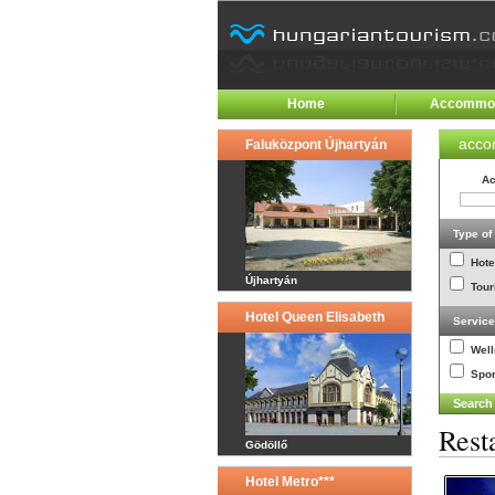
Home
Accommod
acco
Faluközpont Újhartyán
Ac
Type o
Hote
Újhartyán
Tour
Hotel Queen Elisabeth
Servic
Wel
Spor
Rest
Gödöllő
Hotel Metro***