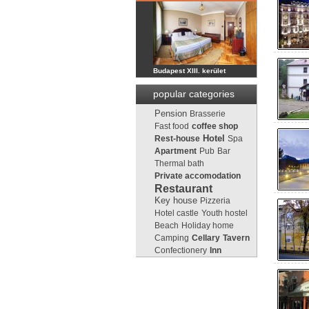
Budapest XIII. kerület
popular categories
Pension
Brasserie
Fast food
coffee shop
Rest-house
Hotel
Spa
Apartment
Pub
Bar
Thermal bath
Private accomodation
Restaurant
Key house
Pizzeria
Hotel castle
Youth hostel
Beach
Holiday home
Camping
Cellary
Tavern
Confectionery
Inn