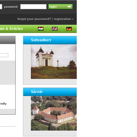
password:
forgot your password?
|
registration »
ws & Articles
Soltvadkert
Sárvár
endly