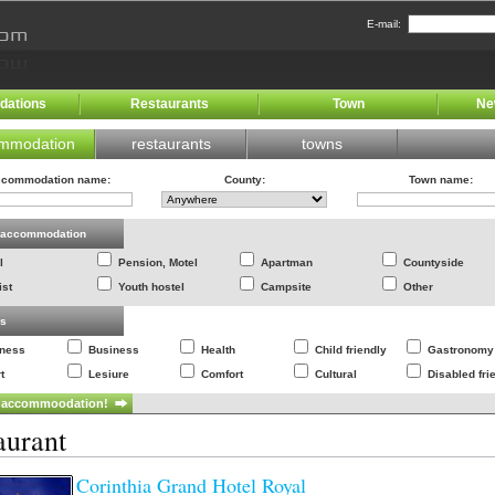
E-mail:
ations
Restaurants
Town
Ne
mmodation
restaurants
towns
commodation name
:
County
:
Town name
:
f accommodation
l
Pension, Motel
Apartman
Countyside
ist
Youth hostel
Campsite
Other
es
lness
Business
Health
Child friendly
Gastronomy
t
Lesiure
Comfort
Cultural
Disabled fri
aurant
Corinthia Grand Hotel Royal