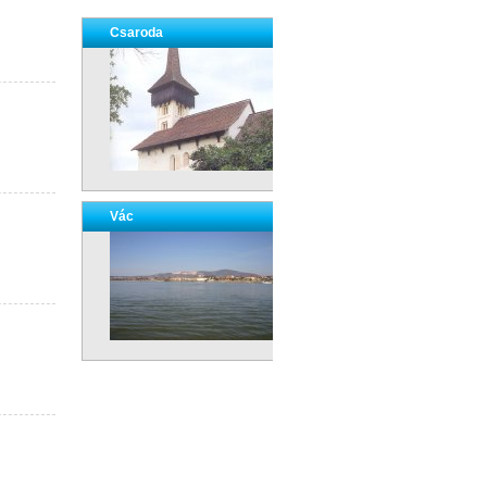
Csaroda
Vác