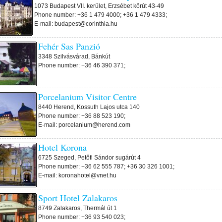
1073 Budapest VII. kerület, Erzsébet körút 43-49
Phone number: +36 1 479 4000; +36 1 479 4333;
E-mail: budapest@corinthia.hu
Fehér Sas Panzió
3348 Szilvásvárad, Bánkút
Phone number: +36 46 390 371;
Porcelanium Visitor Centre
8440 Herend, Kossuth Lajos utca 140
Phone number: +36 88 523 190;
E-mail: porcelanium@herend.com
Hotel Korona
6725 Szeged, Petőfi Sándor sugárút 4
Phone number: +36 62 555 787; +36 30 326 1001;
E-mail: koronahotel@vnet.hu
Sport Hotel Zalakaros
8749 Zalakaros, Thermál út 1
Phone number: +36 93 540 023;