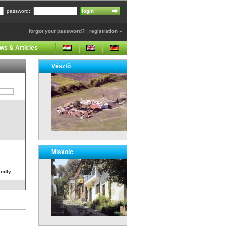
password:
forgot your password?
|
registration »
ws & Articles
Vésztő
Miskolc
endly