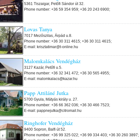
5361 Tiszaigar, Petőfi Sándor út 32.
Phone number: +36 59 354 959; +36 20 243 6900;
Lovas Tanya
7017 Mezőszilas, Árpád u.8.
Phone number: +36 30 311 4615; +36 30 311 4615;
E-mail: krisztatimar@t-online.hu
Malomkalács Vendégház
3127 Kazár, Petőfi u.5.
Phone number: +36 32 341 472; +36 30 565 4955;
E-mail: malomkalacs@kazar.hu
Papp Attiláné Jutka
5700 Gyula, Mátyás király u. 27.
Phone number: +36 66 362 036; +36 30 466 7523;
E-mail: pappnejutka@citromail.hu
Ringhofer Vendégház
9400 Sopron, Balfi út 52.
Phone number: +36 99 325 022; +36 99 334 403; +36 30 260 3897;