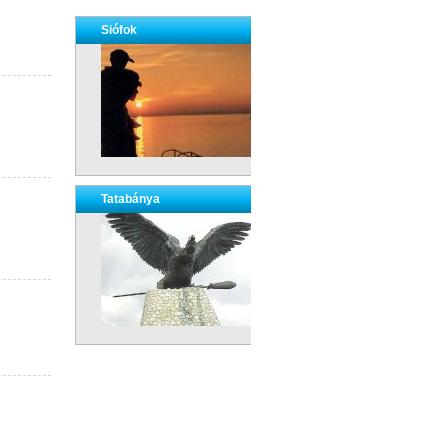
Siófok
Tatabánya