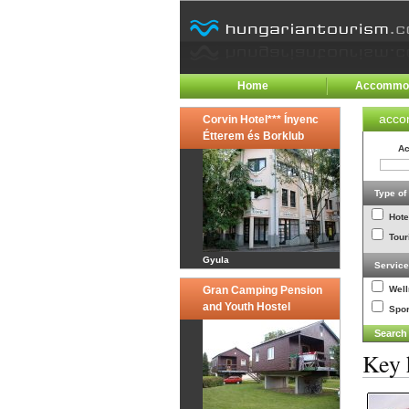
Home
Accommod
acco
Corvin Hotel*** Ínyenc
Étterem és Borklub
Ac
Type o
Hote
Tour
Gyula
Servic
Gran Camping Pension
Wel
and Youth Hostel
Spor
Key 