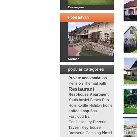
Esztergom
Hotel Istvan
Sormás
popular categories
Private accomodation
Pension
Thermal bath
Restaurant
Rest-house
Apartment
Youth hostel
Beach
Pub
Hotel castle
Holiday home
coffee shop
Spa
Fast food
Bar
Confectionery
Pizzeria
Key house
Tavern
Brasserie
Camping
Hotel