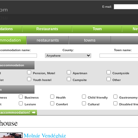
E-mail:
ations
Restaurants
Town
Ne
mmodation
restaurants
towns
commodation name
:
County
:
Town name
:
f accommodation
l
Pension, Motel
Apartman
Countyside
ist
Youth hostel
Campsite
Other
es
lness
Business
Health
Child friendly
Gastronomy
t
Lesiure
Comfort
Cultural
Disabled fri
house
Molnár Vendégház