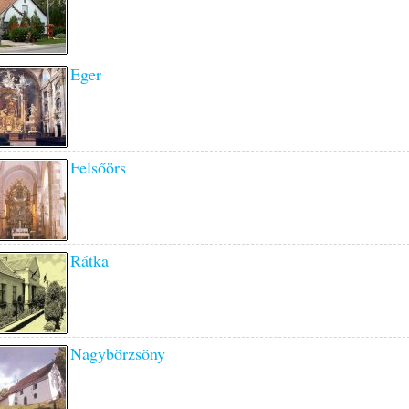
Eger
Felsőörs
Rátka
Nagybörzsöny