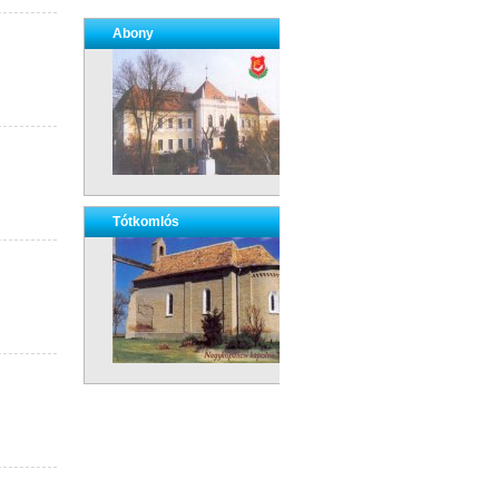
Abony
Tótkomlós