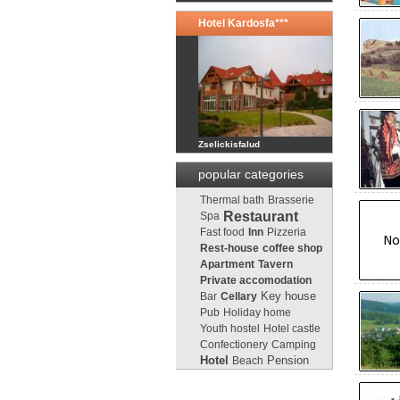
Hotel Kardosfa***
Zselickisfalud
popular categories
Thermal bath
Brasserie
Restaurant
Spa
Fast food
Inn
Pizzeria
Rest-house
coffee shop
Apartment
Tavern
Private accomodation
Key house
Bar
Cellary
Pub
Holiday home
Youth hostel
Hotel castle
Confectionery
Camping
Pension
Hotel
Beach