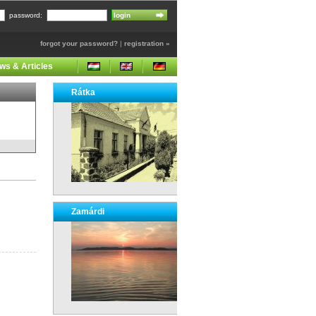
password:
forgot your password?
|
registration »
ws & Articles
Rátka
Zamárdi