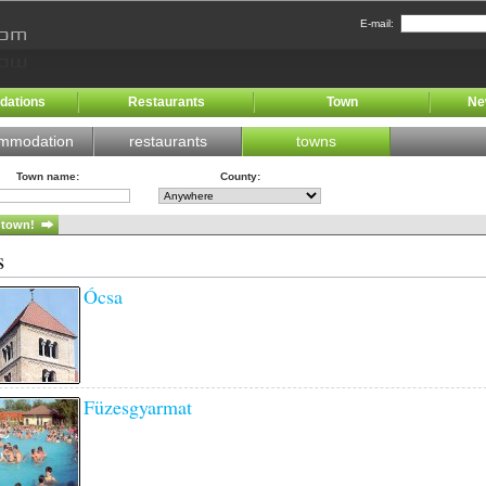
E-mail:
ations
Restaurants
Town
Ne
mmodation
restaurants
towns
Town name
:
County
:
s
Ócsa
Füzesgyarmat