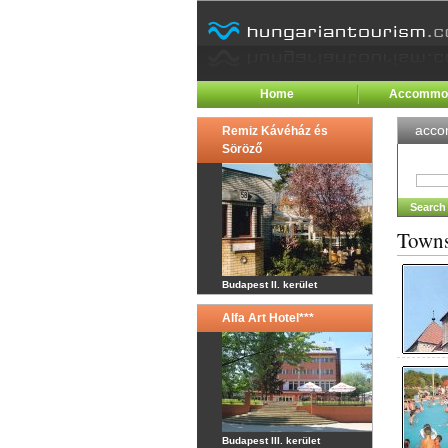
Home
Accommod
acco
Remiz Kávéház és
Söröző
Town
Budapest II. kerület
Alfa Art Hotel***
Budapest III. kerület